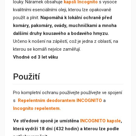
louky. Náramek obsahuje
kapsli Incognito
s vysoce
kvalitními esenciálními oleji, kterou lze opakovaně
použít a plnit.
Napomáhá k lokální ochraně před
komáry, pakomáry, ovády, muchničkami a mnoha
dalšími druhy kousavého a bodavého hmyzu.
Určeno k nošení na zápěstí, což je jedna z oblastí, na
kterou se komáři nejvíce zaměřují.
Vhodné od 3 let věku
Použití
Pro kompletní ochranu používejte používejte ve spojení
s
Repelentním deodorantem INCOGNITO
a
Incognito repelentem
.
Ve středové sponě je umístěna
INCOGNITO kapsle
,
která vydrží 18 dní (432 hodin) a kterou lze podle