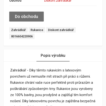
Obchod
Diskont zahrádkář
Do obchodu
Zahrádkář
Rukavice
Diskont zahrádkář
8016604220906
Popis výrobku
Zahrádkář - Díky těmto rukavicím s latexovým
povrchem už nemusíte mít strach při práci s růžemi.
Rukavice chrání vaše ruce perfektně proti průrazům a
poškrábání způsobeným trny. Rukavice jsou vyrobeny
ze 100% bavlny, jsou prodyšné a zajišťují tím komfort
nošení. Díky latexovému povrchu je zajištěna bezpečná