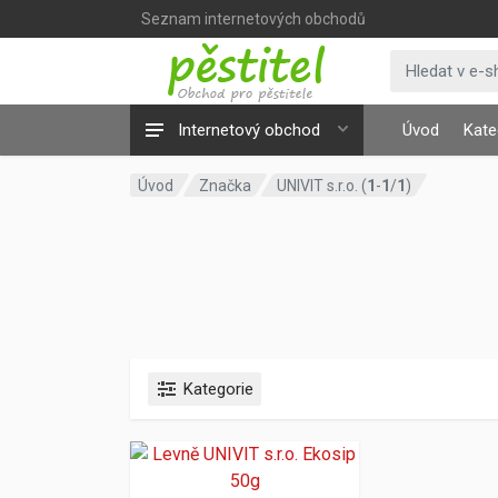
Seznam internetových obchodů
Internetový obchod
Úvod
Kate
Úvod
Značka
UNIVIT s.r.o. (
1
-
1
/
1
)
Kategorie