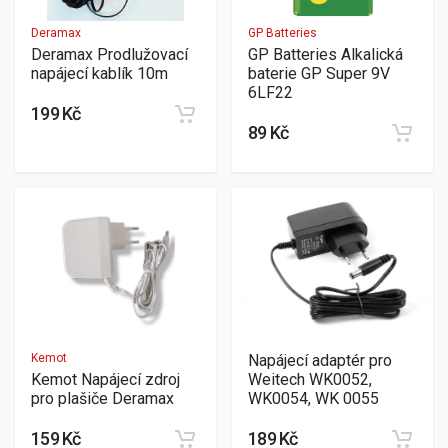
Deramax
GP Batteries
Deramax Prodlužovací
GP Batteries Alkalická
napájecí kablík 10m
baterie GP Super 9V
6LF22
199 Kč
89 Kč
Napájecí adaptér pro
Kemot
Weitech WK0052,
Kemot Napájecí zdroj
WK0054, WK 0055
pro plašiče Deramax
189 Kč
159 Kč