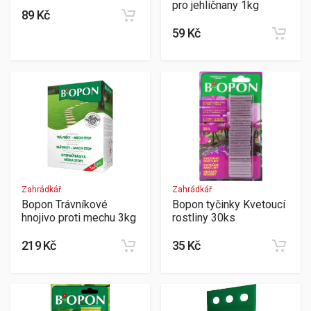
pro jehličnany 1kg
89 Kč
59 Kč
Zahrádkář
Zahrádkář
Bopon Trávníkové
Bopon tyčinky Kvetoucí
hnojivo proti mechu 3kg
rostliny 30ks
219 Kč
35 Kč