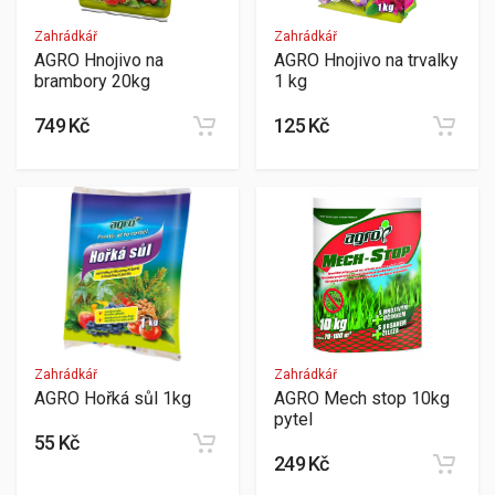
Zahrádkář
Zahrádkář
AGRO Hnojivo na
AGRO Hnojivo na trvalky
brambory 20kg
1 kg
749 Kč
125 Kč
Zahrádkář
Zahrádkář
AGRO Hořká sůl 1kg
AGRO Mech stop 10kg
pytel
55 Kč
249 Kč