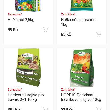
Zahrádkář
Zahrádkář
Hořká sůl 2,5kg
Hořká sůl s boraxem
1kg
99 Kč
85 Kč
Zahrádkář
Zahrádkář
Horticerit Hnojivo pro
HORTUS Podzimní
trávník 3v1 10 kg
trávníkové hnojivo 10kg
399 Kč
319 Kč