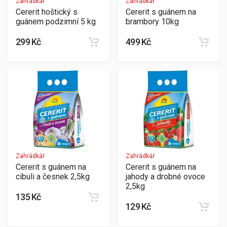
Zahrádkář
Zahrádkář
Cererit hoštický s
Cererit s guánem na
guánem podzimní 5 kg
brambory 10kg
299 Kč
499 Kč
Zahrádkář
Zahrádkář
Cererit s guánem na
Cererit s guánem na
cibuli a česnek 2,5kg
jahody a drobné ovoce
2,5kg
135 Kč
129 Kč