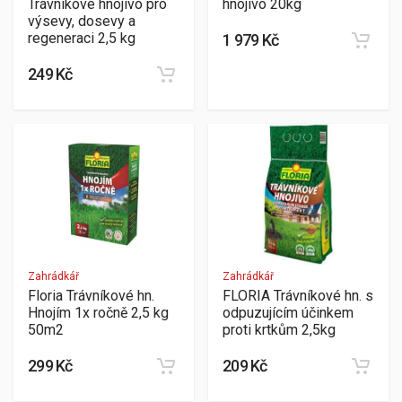
Trávníkové hnojivo pro
hnojivo 20kg
výsevy, dosevy a
regeneraci 2,5 kg
1 979 Kč
249 Kč
Zahrádkář
Zahrádkář
Floria Trávníkové hn.
FLORIA Trávníkové hn. s
Hnojím 1x ročně 2,5 kg
odpuzujícím účinkem
50m2
proti krtkům 2,5kg
299 Kč
209 Kč