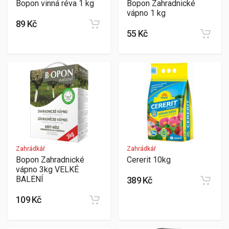
Bopon Zahradnické
Bopon vinná réva 1 kg
vápno 1 kg
89 Kč
55 Kč
Zahrádkář
Zahrádkář
Bopon Zahradnické
Cererit 10kg
vápno 3kg VELKÉ
BALENÍ
389 Kč
109 Kč