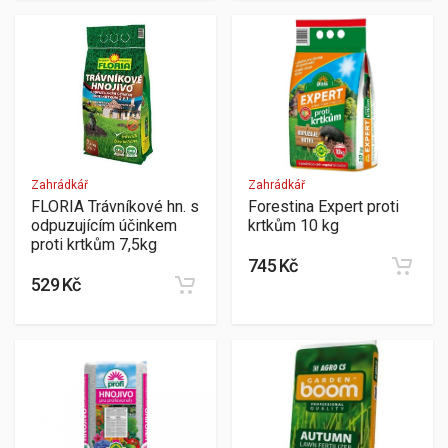
Zahrádkář
Zahrádkář
FLORIA Trávníkové hn. s
Forestina Expert proti
odpuzujícím účinkem
krtkům 10 kg
proti krtkům 7,5kg
745 Kč
529 Kč