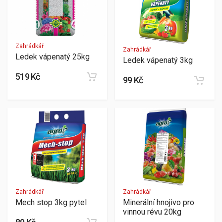
Zahrádkář
Zahrádkář
Ledek vápenatý 25kg
Ledek vápenatý 3kg
519 Kč
99 Kč
Zahrádkář
Zahrádkář
Mech stop 3kg pytel
Minerální hnojivo pro
vinnou révu 20kg