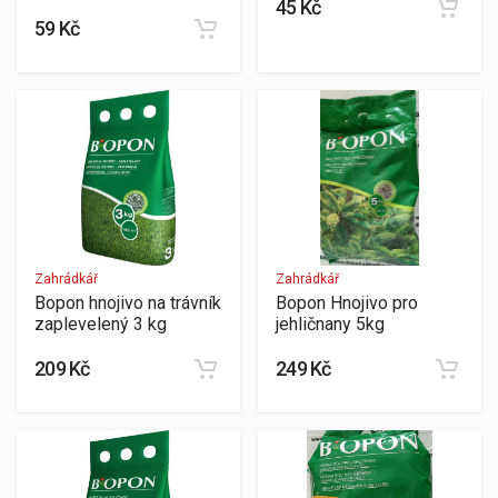
45 Kč
59 Kč
Zahrádkář
Zahrádkář
Bopon hnojivo na trávník
Bopon Hnojivo pro
zaplevelený 3 kg
jehličnany 5kg
209 Kč
249 Kč