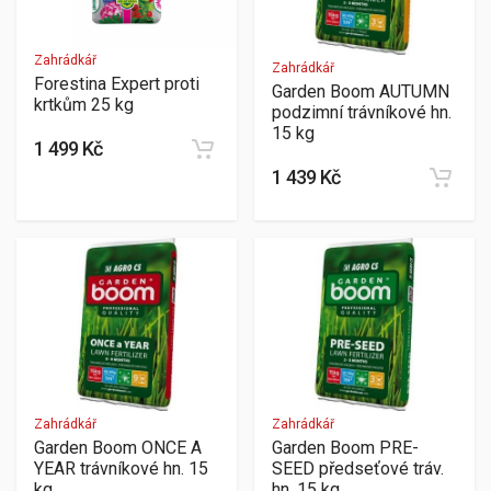
Zahrádkář
Zahrádkář
Forestina Expert proti
Garden Boom AUTUMN
krtkům 25 kg
podzimní trávníkové hn.
15 kg
1 499 Kč
1 439 Kč
Zahrádkář
Zahrádkář
Garden Boom ONCE A
Garden Boom PRE-
YEAR trávníkové hn. 15
SEED předseťové tráv.
kg
hn. 15 kg