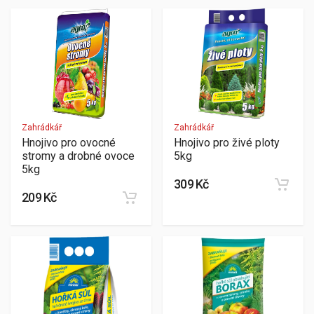
Zahrádkář
Zahrádkář
Hnojivo pro ovocné
Hnojivo pro živé ploty
stromy a drobné ovoce
5kg
5kg
309 Kč
209 Kč