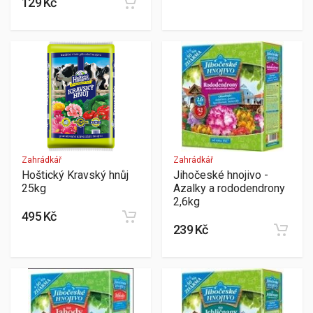
129 Kč
Zahrádkář
Zahrádkář
Hoštický Kravský hnůj
Jihočeské hnojivo -
25kg
Azalky a rododendrony
2,6kg
495 Kč
239 Kč