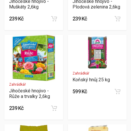
Jihočeské hnojivo -
Jihočeské hnojivo -
Muškáty 2,6kg
Plodová zelenina 2,6kg
239 Kč
239 Kč
Zahrádkář
Koňský hnůj 25 kg
Zahrádkář
Jihočeské hnojivo -
599 Kč
Růže a trvalky 2,6kg
239 Kč