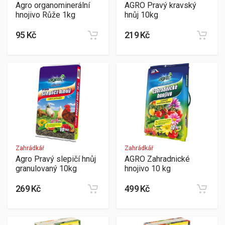
Agro organominerální
AGRO Pravý kravský
hnojivo Růže 1kg
hnůj 10kg
95 Kč
219 Kč
Zahrádkář
Zahrádkář
Agro Pravý slepičí hnůj
AGRO Zahradnické
granulovaný 10kg
hnojivo 10 kg
269 Kč
499 Kč