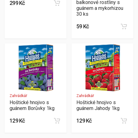
balkonové rostliny s
299 Kč
guánem a mykorhizou
30 ks
59 Kč
Zahrádkář
Zahrádkář
Hoštické hnojivo s
Hoštické hnojivo s
guánem Borůvky 1kg
guánem Jahody 1kg
129 Kč
129 Kč