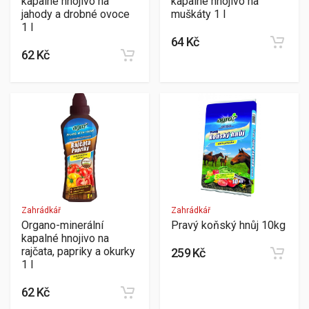
kapalné hnojivo na
kapalné hnojivo na
jahody a drobné ovoce
muškáty 1 l
1 l
64 Kč
62 Kč
Zahrádkář
Zahrádkář
Organo-minerální
Pravý koňský hnůj 10kg
kapalné hnojivo na
rajčata, papriky a okurky
259 Kč
1 l
62 Kč