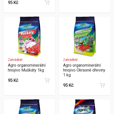
95 Kč
Zahrádkář
Zahrádkář
Agro organominerální
Agro organominerální
hnojivo Muškáty 1kg
hnojivo Okrasné dřeviny
1 kg
95 Kč
95 Kč