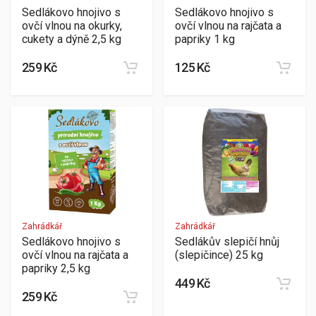
Sedlákovo hnojivo s
Sedlákovo hnojivo s
ovčí vlnou na okurky,
ovčí vlnou na rajčata a
cukety a dýně 2,5 kg
papriky 1 kg
259 Kč
125 Kč
Zahrádkář
Zahrádkář
Sedlákovo hnojivo s
Sedlákův slepičí hnůj
ovčí vlnou na rajčata a
(slepičince) 25 kg
papriky 2,5 kg
449 Kč
259 Kč