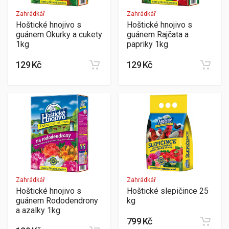
Zahrádkář
Zahrádkář
Hoštické hnojivo s
Hoštické hnojivo s
guánem Okurky a cukety
guánem Rajčata a
1kg
papriky 1kg
129 Kč
129 Kč
Zahrádkář
Zahrádkář
Hoštické hnojivo s
Hoštické slepičince 25
guánem Rododendrony
kg
a azalky 1kg
799 Kč