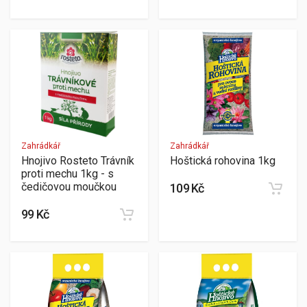
Zahrádkář
Zahrádkář
Hnojivo Rosteto Trávník
Hoštická rohovina 1kg
proti mechu 1kg - s
čedičovou moučkou
109 Kč
99 Kč