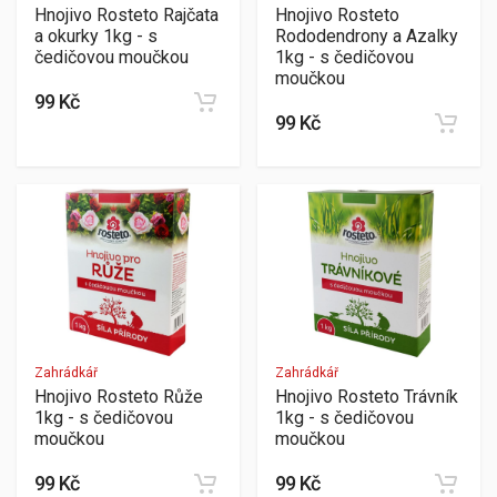
Hnojivo Rosteto Rajčata
Hnojivo Rosteto
a okurky 1kg - s
Rododendrony a Azalky
čedičovou moučkou
1kg - s čedičovou
moučkou
99 Kč
99 Kč
Zahrádkář
Zahrádkář
Hnojivo Rosteto Růže
Hnojivo Rosteto Trávník
1kg - s čedičovou
1kg - s čedičovou
moučkou
moučkou
99 Kč
99 Kč