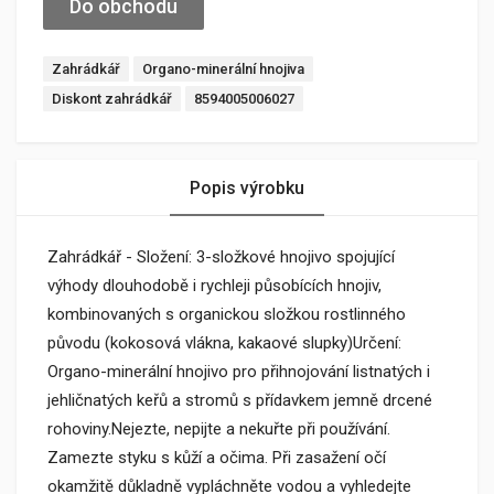
Do obchodu
Zahrádkář
Organo-minerální hnojiva
Diskont zahrádkář
8594005006027
Popis výrobku
Zahrádkář - Složení: 3-složkové hnojivo spojující
výhody dlouhodobě i rychleji působících hnojiv,
kombinovaných s organickou složkou rostlinného
původu (kokosová vlákna, kakaové slupky)Určení:
Organo-minerální hnojivo pro přihnojování listnatých i
jehličnatých keřů a stromů s přídavkem jemně drcené
rohoviny.Nejezte, nepijte a nekuřte při používání.
Zamezte styku s kůží a očima. Při zasažení očí
okamžitě důkladně vypláchněte vodou a vyhledejte