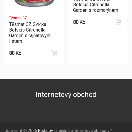
Bolsius Citronella
Garden s rozmarýnem
Těsmat CZ
80 Kč
Těsmat CZ Svíčka
Bolsius Citronella
Garden s rajčatovým
listem
80 Kč
Internetový obchod
Copyright © 2026
E-shopy
- nejlepší internetové obchody /