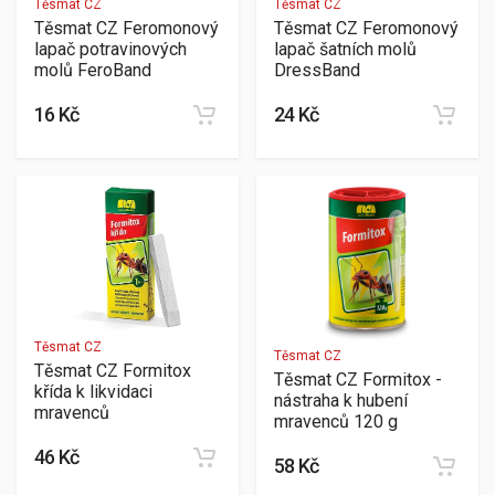
Těsmat CZ
Těsmat CZ
Těsmat CZ Feromonový
Těsmat CZ Feromonový
lapač potravinových
lapač šatních molů
molů FeroBand
DressBand
16 Kč
24 Kč
Těsmat CZ
Těsmat CZ
Těsmat CZ Formitox
Těsmat CZ Formitox -
křída k likvidaci
nástraha k hubení
mravenců
mravenců 120 g
46 Kč
58 Kč