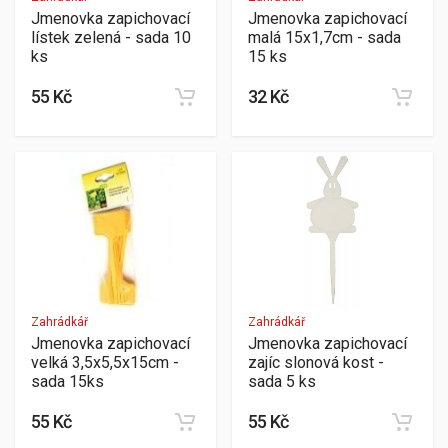
Jmenovka zapichovací
Jmenovka zapichovací
lístek zelená - sada 10
malá 15x1,7cm - sada
ks
15 ks
55 Kč
32 Kč
Zahrádkář
Zahrádkář
Jmenovka zapichovací
Jmenovka zapichovací
velká 3,5x5,5x15cm -
zajíc slonová kost -
sada 15ks
sada 5 ks
55 Kč
55 Kč