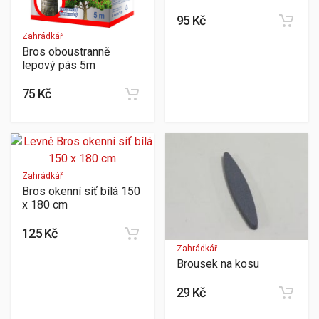
95 Kč
Zahrádkář
Bros oboustranně
lepový pás 5m
75 Kč
Zahrádkář
Bros okenní síť bílá 150
x 180 cm
125 Kč
Zahrádkář
Brousek na kosu
29 Kč