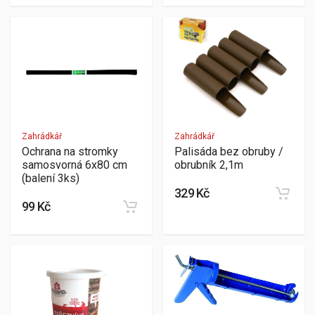
Zahrádkář
Zahrádkář
Ochrana na stromky
Palisáda bez obruby /
samosvorná 6x80 cm
obrubník 2,1m
(balení 3ks)
329 Kč
99 Kč