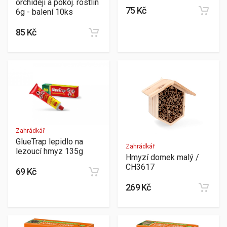
orchidejí a pokoj. rostlin
75 Kč
6g - balení 10ks
85 Kč
Zahrádkář
GlueTrap lepidlo na
Zahrádkář
lezoucí hmyz 135g
Hmyzí domek malý /
CH3617
69 Kč
269 Kč