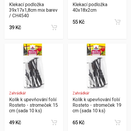
Klekací podložka
Klekací podložka
39x17x1,8cm mix barev
40x18x2cm
/ CH4540
55 Kč
39 Kč
Zahrádkář
Zahrádkář
Kolík k upevňování folií
Kolík k upevňování folií
Rosteto - stromeček 15
Rosteto - stromeček 19
cm (sada 10 ks)
cm (sada 10 ks)
49 Kč
65 Kč