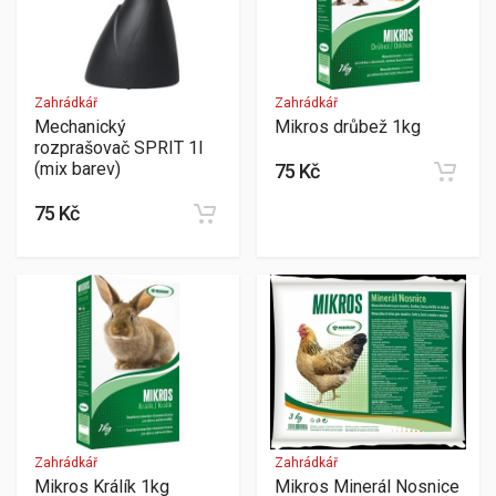
Zahrádkář
Zahrádkář
Mechanický
Mikros drůbež 1kg
rozprašovač SPRIT 1l
(mix barev)
75 Kč
75 Kč
Zahrádkář
Zahrádkář
Mikros Králík 1kg
Mikros Minerál Nosnice