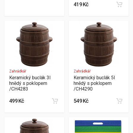
419 Kč
Zahrádkář
Zahrádkář
Keramický buclák 3l
Keramický buclák 5l
hnědý s poklopem
hnědý s poklopem
/CH4283
/CH4290
499 Kč
549 Kč