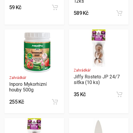
12ks
59 Kč
589 Kč
Zahrádkář
Jiffy Rosteto JP 24/7
Zahrádkář
síťka (10 ks)
Inporo Mykorhizní
houby 500g
35 Kč
255 Kč