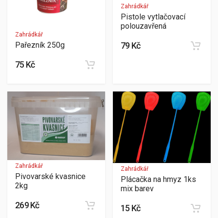
Zahrádkář
Pistole vytlačovací
polouzavřená
Zahrádkář
79 Kč
Pařezník 250g
75 Kč
Zahrádkář
Zahrádkář
Pivovarské kvasnice
Plácačka na hmyz 1ks
2kg
mix barev
269 Kč
15 Kč