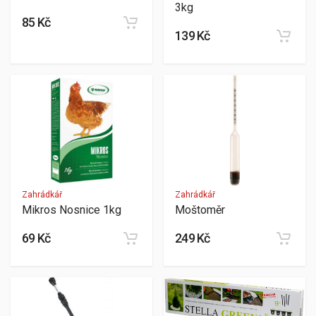
3kg
85 Kč
139 Kč
Zahrádkář
Zahrádkář
Mikros Nosnice 1kg
Moštoměr
69 Kč
249 Kč