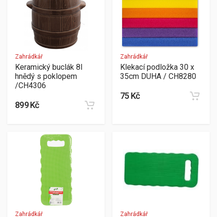
Zahrádkář
Zahrádkář
Keramický buclák 8l
Klekací podložka 30 x
hnědý s poklopem
35cm DUHA / CH8280
/CH4306
75 Kč
899 Kč
Zahrádkář
Zahrádkář