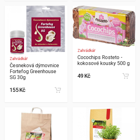
Zahrádkář
Cocochips Rosteto -
Zahrádkář
kokosové kousky 500 g
Česneková dýmovnice
Fortefog Greenhouse
49 Kč
SG 30g
155 Kč