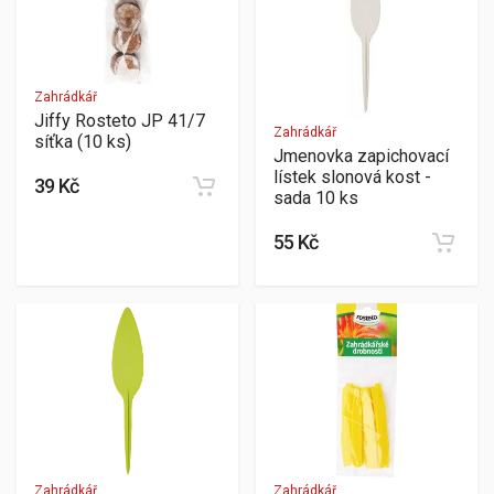
Zahrádkář
Jiffy Rosteto JP 41/7
Zahrádkář
síťka (10 ks)
Jmenovka zapichovací
lístek slonová kost -
39 Kč
sada 10 ks
55 Kč
Zahrádkář
Zahrádkář