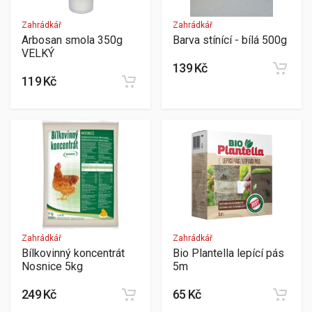
Zahrádkář
Zahrádkář
Arbosan smola 350g
Barva stínící - bílá 500g
VELKÝ
139 Kč
119 Kč
Zahrádkář
Zahrádkář
Bílkovinný koncentrát
Bio Plantella lepící pás
Nosnice 5kg
5m
249 Kč
65 Kč