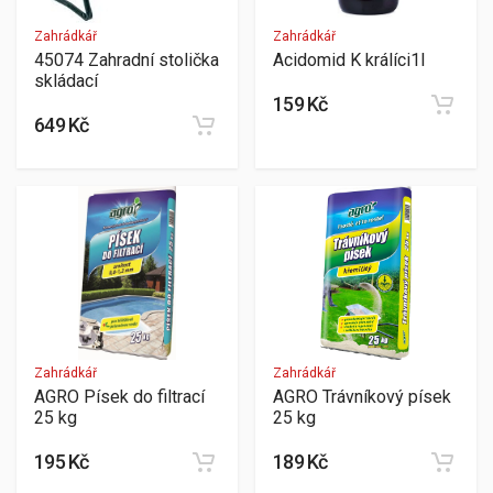
Zahrádkář
Zahrádkář
45074 Zahradní stolička
Acidomid K králíci1l
skládací
159 Kč
649 Kč
Zahrádkář
Zahrádkář
AGRO Písek do filtrací
AGRO Trávníkový písek
25 kg
25 kg
195 Kč
189 Kč