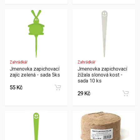
Zahrádkář
Zahrádkář
Jmenovka zapichovací
Jmenovka zapichovací
zajíc zelená - sada 5ks
žížala slonová kost -
sada 10 ks
55 Kč
29 Kč