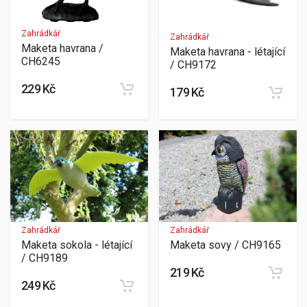
Zahrádkář
Zahrádkář
Maketa havrana /
Maketa havrana - létající
CH6245
/ CH9172
229 Kč
179 Kč
Zahrádkář
Zahrádkář
Maketa sokola - létající
Maketa sovy / CH9165
/ CH9189
219 Kč
249 Kč