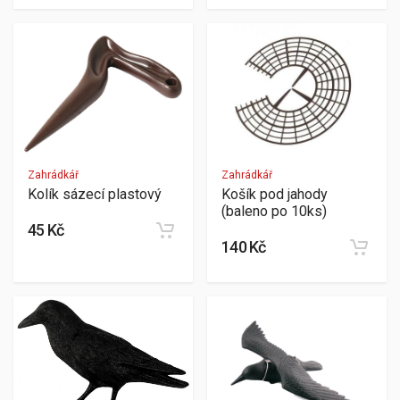
Zahrádkář
Zahrádkář
Kolík sázecí plastový
Košík pod jahody
(baleno po 10ks)
45 Kč
140 Kč