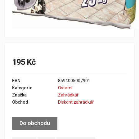
195 Kč
EAN
8594005007901
Kategorie
Ostatní
Značka
Zahrádkář
Obchod
Diskont zahrádkář
Do obchodu