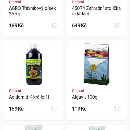
Ostatní
Ostatní
AGRO Trávníkový písek
45074 Zahradní stolička
25 kg
skládací
189 Kč
649 Kč
Ostatní
Ostatní
Acidomid K králíci1l
Algavit 100g
159 Kč
119 Kč