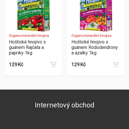
Organo-minerální hnojiva
Organo-minerální hnojiva
Hoštické hnojivo s
Hoštické hnojivo s
guánem Rajčata a
guánem Rododendrony
papriky 1kg
a azalky 1kg
129 Kč
129 Kč
Internetový obchod