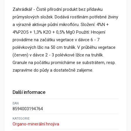
Zahrádkář - Čistě přírodní produkt bez přídavku
průmyslových složek. Dodává rostlinám potřebné živiny
a výrazně aktivuje půdní mikroflóru. Složení: 4%N +
4%P2O5 + 1,3% K2O + 0,5% MgO Použití: Hnojení
provádíme na začátku vegetace v dávce 6 - 7
polévkových lžic na 50 cm truhlík. V průběhu vegetace
(červen) v dávce 2 - 3 polévkové lžíce na truhlík.
Granule na počátku promícháme se substrátem, resp.
zapravíme do půdy a dostatečně zalijeme.
Další informace
EAN
8594003194764
KATEGORIE
Organo-minerální hnojiva