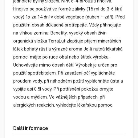
jednoleté byliny.Složení: NPK 8-4-8Použití hnojiva:
Hnojivo se používá ve formě zálivky (15 ml do 3-6 litrů
vody) 1x za 14 dní v době vegetace (duben – září). Před
použitím obsah důkladně protřepejte. Vždy přihnojujte
na vlhkou zeminu. Benefity: vysoký obsah živin
organická složka TerraLut zlepšuje příjem minerálních
látek bohatý růst a výrazné aroma Je-li nutná lékařská
pomoc, mějte po ruce obal nebo štítek výrobku.
Uchovávejte mimo dosah dětí. Výrobek je určen pro
použití spotřebitelem. Při zasažení očí vypláchněte
proudem vody, při náhodném požití vypláchněte ústa a
vypijte asi 0,5l vody. Při potřísnění pokožku omyjte
vodou a mýdlem. Ve vážnějších případech, při
alergických reakcích, vyhledejte lékařskou pomoc.
Další informace