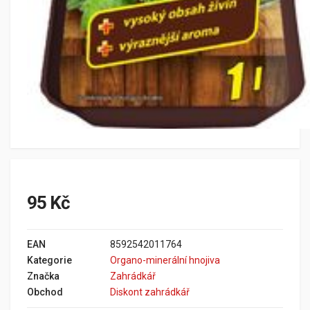
95 Kč
EAN
8592542011764
Kategorie
Organo-minerální hnojiva
Značka
Zahrádkář
Obchod
Diskont zahrádkář