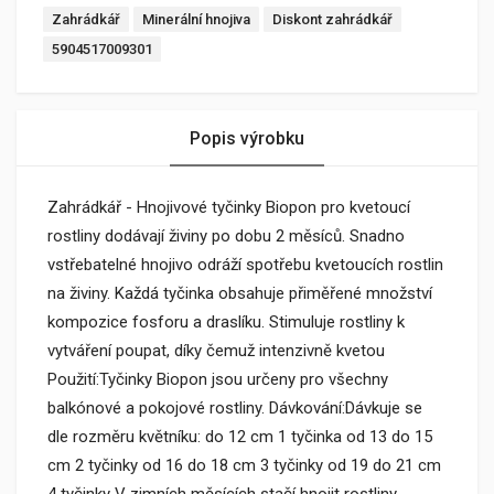
Zahrádkář
Minerální hnojiva
Diskont zahrádkář
5904517009301
Popis výrobku
Zahrádkář - Hnojivové tyčinky Biopon pro kvetoucí
rostliny dodávají živiny po dobu 2 měsíců. Snadno
vstřebatelné hnojivo odráží spotřebu kvetoucích rostlin
na živiny. Každá tyčinka obsahuje přiměřené množství
kompozice fosforu a draslíku. Stimuluje rostliny k
vytváření poupat, díky čemuž intenzivně kvetou
Použití:Tyčinky Biopon jsou určeny pro všechny
balkónové a pokojové rostliny. Dávkování:Dávkuje se
dle rozměru květníku: do 12 cm 1 tyčinka od 13 do 15
cm 2 tyčinky od 16 do 18 cm 3 tyčinky od 19 do 21 cm