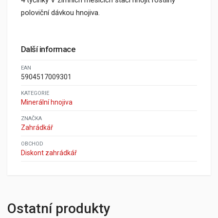
4 tyčinky V zimních měsících stačí hnojit rostliny
poloviční dávkou hnojiva.
Další informace
EAN
5904517009301
KATEGORIE
Minerální hnojiva
ZNAČKA
Zahrádkář
OBCHOD
Diskont zahrádkář
Ostatní produkty