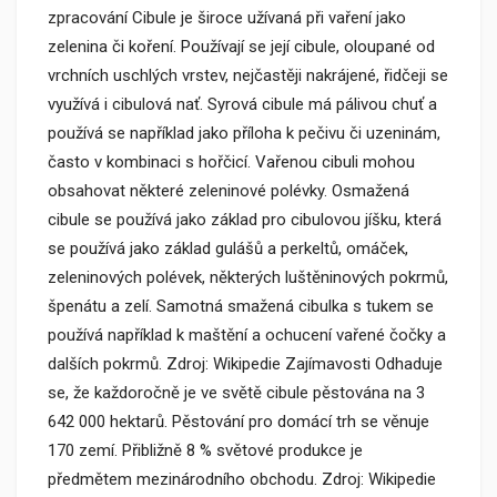
zpracování Cibule je široce užívaná při vaření jako
zelenina či koření. Používají se její cibule, oloupané od
vrchních uschlých vrstev, nejčastěji nakrájené, řidčeji se
využívá i cibulová nať. Syrová cibule má pálivou chuť a
používá se například jako příloha k pečivu či uzeninám,
často v kombinaci s hořčicí. Vařenou cibuli mohou
obsahovat některé zeleninové polévky. Osmažená
cibule se používá jako základ pro cibulovou jíšku, která
se používá jako základ gulášů a perkeltů, omáček,
zeleninových polévek, některých luštěninových pokrmů,
špenátu a zelí. Samotná smažená cibulka s tukem se
používá například k maštění a ochucení vařené čočky a
dalších pokrmů. Zdroj: Wikipedie Zajímavosti Odhaduje
se, že každoročně je ve světě cibule pěstována na 3
642 000 hektarů. Pěstování pro domácí trh se věnuje
170 zemí. Přibližně 8 % světové produkce je
předmětem mezinárodního obchodu. Zdroj: Wikipedie