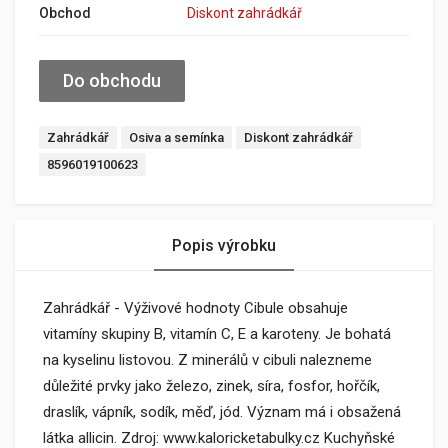
Obchod
Diskont zahrádkář
Do obchodu
Zahrádkář
Osiva a semínka
Diskont zahrádkář
8596019100623
Popis výrobku
Zahrádkář - Výživové hodnoty Cibule obsahuje
vitamíny skupiny B, vitamín C, E a karoteny. Je bohatá
na kyselinu listovou. Z minerálů v cibuli nalezneme
důležité prvky jako železo, zinek, síra, fosfor, hořčík,
draslík, vápník, sodík, měď, jód. Význam má i obsažená
látka allicin. Zdroj: www.kaloricketabulky.cz Kuchyňské