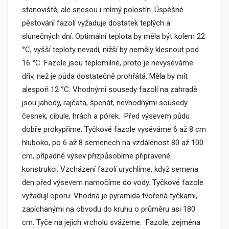
stanoviště, ale snesou i mírný polostín. Úspěšné
pěstování fazolí vyžaduje dostatek teplých a
slunečných dní. Optimální teplota by měla být kolem 22
°C, vyšší teploty nevadí, nižší by neměly klesnout pod
16 °C. Fazole jsou teplomilné, proto je nevyséváme
dřív, než je půda dostatečně prohřátá. Měla by mít
alespoň 12 °C. Vhodnými sousedy fazolí na zahradě
jsou jahody, rajčata, špenát, nevhodnými sousedy
česnek, cibule, hrách a pórek. Před výsevem půdu
dobře prokypříme. Tyčkové fazole vyséváme 6 až 8 cm
hluboko, po 6 až 8 semenech na vzdálenost 80 až 100
cm, případně výsev přizpůsobíme připravené
konstrukci. Vzcházení fazolí urychlíme, když semena
den před výsevem namočíme do vody. Tyčkové fazole
vyžadují oporu. Vhodná je pyramida tvořená tyčkami,
zapíchanými na obvodu do kruhu o průměru asi 180
cm. Tyče na jejich vrcholu svážeme. Fazole, zejména