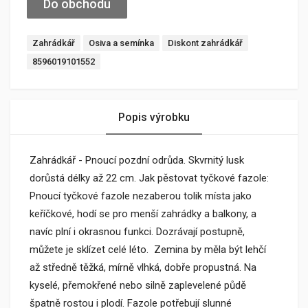
Do obchodu
Zahrádkář
Osiva a semínka
Diskont zahrádkář
8596019101552
Popis výrobku
Zahrádkář - Pnoucí pozdní odrůda. Skvrnitý lusk
dorůstá délky až 22 cm. Jak pěstovat tyčkové fazole:
Pnoucí tyčkové fazole nezaberou tolik místa jako
keříčkové, hodí se pro menší zahrádky a balkony, a
navíc plní i okrasnou funkci. Dozrávají postupně,
můžete je sklízet celé léto. Zemina by měla být lehčí
až středně těžká, mírně vlhká, dobře propustná. Na
kyselé, přemokřené nebo silně zaplevelené půdě
špatně rostou i plodí. Fazole potřebují slunné