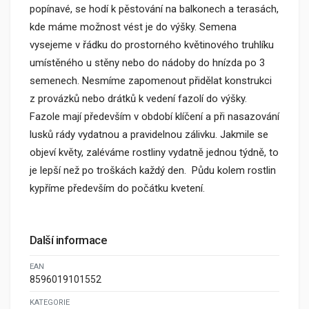
popínavé, se hodí k pěstování na balkonech a terasách,
kde máme možnost vést je do výšky. Semena
vysejeme v řádku do prostorného květinového truhlíku
umístěného u stěny nebo do nádoby do hnízda po 3
semenech. Nesmíme zapomenout přidělat konstrukci
z provázků nebo drátků k vedení fazolí do výšky.
Fazole mají především v období klíčení a při nasazování
lusků rády vydatnou a pravidelnou zálivku. Jakmile se
objeví květy, zaléváme rostliny vydatně jednou týdně, to
je lepší než po troškách každý den. Půdu kolem rostlin
kypříme především do počátku kvetení.
Další informace
EAN
8596019101552
KATEGORIE