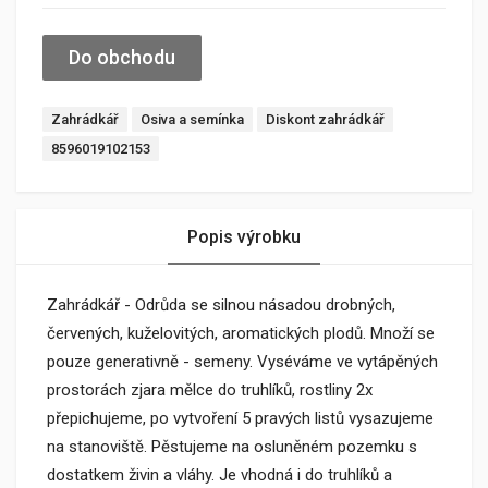
Do obchodu
Zahrádkář
Osiva a semínka
Diskont zahrádkář
8596019102153
Popis výrobku
Zahrádkář - Odrůda se silnou násadou drobných,
červených, kuželovitých, aromatických plodů. Množí se
pouze generativně - semeny. Vyséváme ve vytápěných
prostorách zjara mělce do truhlíků, rostliny 2x
přepichujeme, po vytvoření 5 pravých listů vysazujeme
na stanoviště. Pěstujeme na osluněném pozemku s
dostatkem živin a vláhy. Je vhodná i do truhlíků a