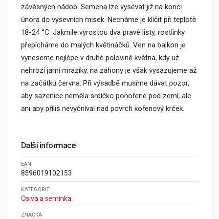
závěsných nádob. Semena lze vysévat již na konci
února do výsevních misek. Necháme je klíčit při teplotě
18-24 °C. Jakmile vyrostou dva pravé listy, rostlinky
přepícháme do malých květináčků. Ven na balkon je
vyneseme nejlépe v druhé polovině května, kdy už
nehrozí jarní mrazíky, na záhony je však vysazujeme až
na začátku června. Při výsadbě musíme dávat pozor,
aby sazenice neměla srdíčko ponořené pod zemí, ale
ani aby příliš nevyčníval nad povrch kořenový krček.
Další informace
EAN
8596019102153
KATEGORIE
Osiva a semínka
ZNAČKA