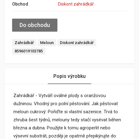
Obchod
Diskont zahrádkář
Do obchodu
Zahrádkář
Meloun
Diskont zahrádkář
8596019103785
Popis výrobku
Zahrádkář - Vytváří oválné plody s oranžovou
dužninou. Vhodný pro polní pěstování. Jak pěstovat
meloun cukrový: Pořiďte si vlastní sazenice. Trvá to
zhruba šest týdnů, melouny tedy stačí vysévat běhen
března a dubna. Použijte k tomu agroperlit nebo
výsevní substrát, později je opatrně přepikýrujte do