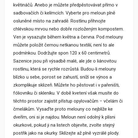
květináčů. Anebo je můžete předpěstovávat přímo v
sadbovačích či kelímcích. Vyberte pro meloun plně
osluněné místo na zahradě. Rostlinu přihnojte
chlévskou mrvou nebo dobře rozloženým kompostem.
Ven je vysazujte během května a června. Pod melouny
můžete položit černou netkanou textilií, není to ale
podmínkou. Dodržujte spon 120 x 60 centimetrů.
Sazenice jsou při výsadbě malé, ale jde o liánovitou
rostlinu, která se rychle rozrůstá. Budou-li melouny
blízko u sebe, porost se zahustí, sníží se výnos a
zkomplikuje sklizeň. Můžete ho pěstovat i v pařeništi,
fóliovníku či skleníku. V době kvetení však musíte do
těchto prostor zajistit přístup opylovačům – včelám či
čmelákům. Vysaďte proto melouny co nejblíže ke
dveřím, oni si je najdou. Meloun není odolný k plísni
okurkové, pokud ji na listech objevíte, zvolte stejný
postřik jako na okurky. Sklízejte až plně vyzrálé plody.