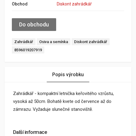
Obchod
Diskont zahrádkář
Do obchodu
Zahrádkář
Osiva a semínka
Diskont zahrádkář
8596019207919
Popis výrobku
Zahrádkář - kompaktní letnička keřovitého vzrůstu,
vysoká až 50cm. Bohatě kvete od července až do
zámrazu. Vyžaduje slunečné stanoviště.
Další informace