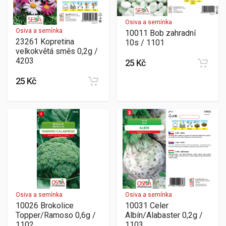
Osiva a semínka
Osiva a semínka
10011 Bob zahradní
23261 Kopretina
10s / 1101
velkokvětá směs 0,2g /
4203
25 Kč
25 Kč
Osiva a semínka
Osiva a semínka
10026 Brokolice
10031 Celer
Topper/Ramoso 0,6g /
Albín/Alabaster 0,2g /
1102
1103