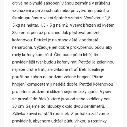
citlivé na plynulé zásobení vláhou zejména v průběhu
vzcházení a při zaschnutí nebo při vytvoření půdního
škraloupu často velmi špatně vzchází. Vyséváme 1,5 -
5 kg na hektar, 1,5 - 5 g na m2. Výsev: březen až květen
Sklizeň: srpen až prosinec Jak pěstovat petržel
kořenovou: Petržel je na stanoviště v podstatě
nenáročná. Vyžaduje jen dobře prokypřenou půdu, aby
měly kořeny kam růst. Čím bude půda lehčí, tím
pravidelnější tvar budou kořeny mít. Petržel je zeleninou
nejlépe druhé trati, ale zvládne i trať třetí. Ideální je
použít na záhon na podzim zelené hnojení. Přímé
hnojení kompostem jí nedělá dobře. Petržel kořenovou
pro letní a podzimní sklizeň sejeme brzy zjara. Výsev
se provádí do řádků, které jsou od sebe vzdáleny cca
30 cm. Sejeme do hloubky okolo dvou centimetrů.
Zálivka závisí na stáří rostlinek. Z počátku zaléváme
pravidelně, abychom udrželi půdu vlhkou a rostlinky