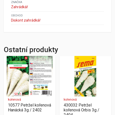
ZNAČKA
Zahrádkář
OBCHOD
Diskont zahrádkář
Ostatní produkty
kořenová
kořenová
10577 Petržel kořenová
430032 Petržel
Hanácká 3g / 2402
kořenová Orbis 3g /
2404