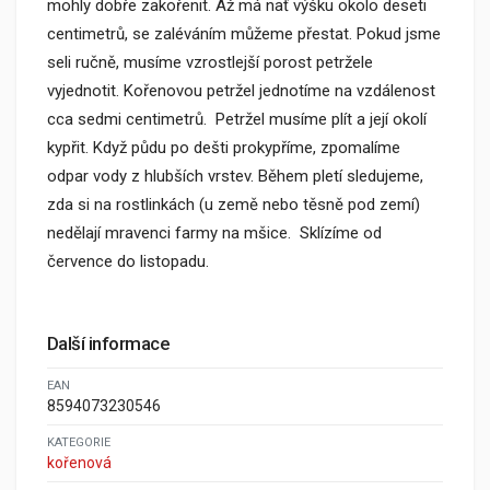
mohly dobře zakořenit. Až má nať výšku okolo deseti
centimetrů, se zaléváním můžeme přestat. Pokud jsme
seli ručně, musíme vzrostlejší porost petržele
vyjednotit. Kořenovou petržel jednotíme na vzdálenost
cca sedmi centimetrů. Petržel musíme plít a její okolí
kypřit. Když půdu po dešti prokypříme, zpomalíme
odpar vody z hlubších vrstev. Během pletí sledujeme,
zda si na rostlinkách (u země nebo těsně pod zemí)
nedělají mravenci farmy na mšice. Sklízíme od
července do listopadu.
Další informace
EAN
8594073230546
KATEGORIE
kořenová