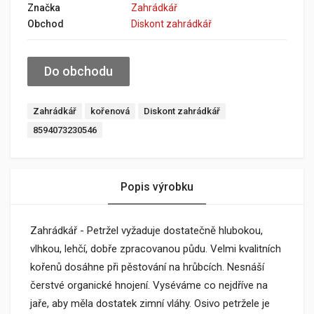
Značka
Zahrádkář
Obchod
Diskont zahrádkář
Do obchodu
Zahrádkář
kořenová
Diskont zahrádkář
8594073230546
Popis výrobku
Zahrádkář - Petržel vyžaduje dostatečně hlubokou,
vlhkou, lehčí, dobře zpracovanou půdu. Velmi kvalitních
kořenů dosáhne při pěstování na hrůbcích. Nesnáší
čerstvé organické hnojení. Vyséváme co nejdříve na
jaře, aby měla dostatek zimní vláhy. Osivo petržele je