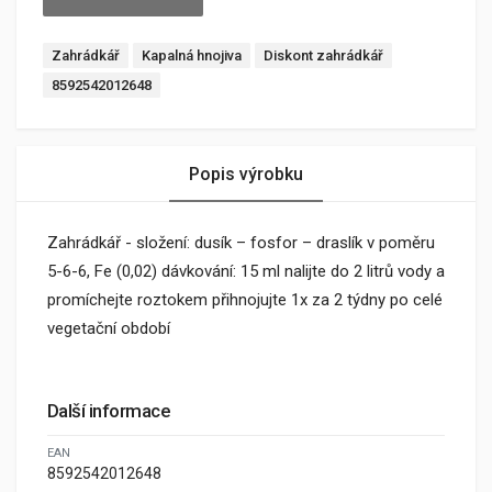
Zahrádkář
Kapalná hnojiva
Diskont zahrádkář
8592542012648
Popis výrobku
Zahrádkář - složení: dusík – fosfor – draslík v poměru
5-6-6, Fe (0,02) dávkování: 15 ml nalijte do 2 litrů vody a
promíchejte roztokem přihnojujte 1x za 2 týdny po celé
vegetační období
Další informace
EAN
8592542012648