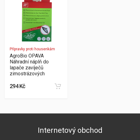
Přípravky proti housenkám
AgroBio OPAVA
Náhradní náplň do
lapače zavíječů
zimostrázových
294 Kč
Internetový obchod