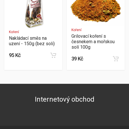
Koření
Koření
Grilovací koření s
Nakládací směs na
česnekem a mořskou
uzení - 150g (bez soli)
solí 100g
95 Kč
39 Kč
Internetový obchod