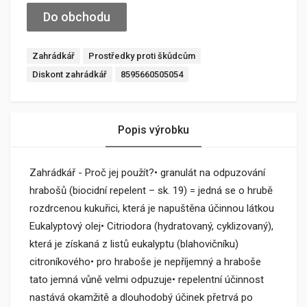
Do obchodu
Zahrádkář
Prostředky proti škůdcům
Diskont zahrádkář
8595660505054
Popis výrobku
Zahrádkář - Proč jej použít?• granulát na odpuzování
hrabošů (biocidní repelent – sk. 19) = jedná se o hrubě
rozdrcenou kukuřici, která je napuštěna účinnou látkou
Eukalyptový olej• Citriodora (hydratovaný, cyklizovaný),
která je získaná z listů eukalyptu (blahovičníku)
citroníkového• pro hraboše je nepříjemný a hraboše
tato jemná vůně velmi odpuzuje• repelentní účinnost
nastává okamžitě a dlouhodobý účinek přetrvá po