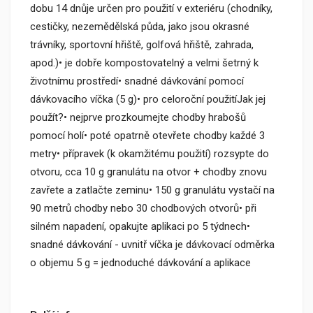
dobu 14 dnůje určen pro použití v exteriéru (chodníky,
cestičky, nezemědělská půda, jako jsou okrasné
trávníky, sportovní hřiště, golfová hřiště, zahrada,
apod.)• je dobře kompostovatelný a velmi šetrný k
životnímu prostředí• snadné dávkování pomocí
dávkovacího víčka (5 g)• pro celoroční použitíJak jej
použít?• nejprve prozkoumejte chodby hrabošů
pomocí holí• poté opatrně otevřete chodby každé 3
metry• přípravek (k okamžitému použití) rozsypte do
otvoru, cca 10 g granulátu na otvor + chodby znovu
zavřete a zatlačte zeminu• 150 g granulátu vystačí na
90 metrů chodby nebo 30 chodbových otvorů• při
silném napadení, opakujte aplikaci po 5 týdnech•
snadné dávkování - uvnitř víčka je dávkovací odměrka
o objemu 5 g = jednoduché dávkování a aplikace