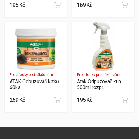
195 Kč
169 Kč
Prostředky proti škůdcům
Prostředky proti škůdcům
ATAK Odpuzovač krtků
Atak Odpuzovač kun
60ks
500ml rozpr.
269 Kč
195 Kč