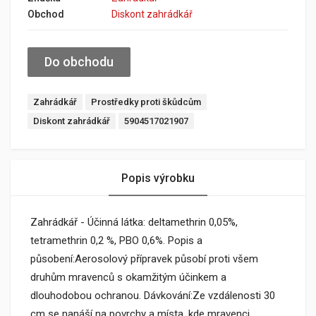
Obchod
Diskont zahrádkář
Do obchodu
Zahrádkář
Prostředky proti škůdcům
Diskont zahrádkář
5904517021907
Popis výrobku
Zahrádkář - Účinná látka: deltamethrin 0,05%,
tetramethrin 0,2 %, PBO 0,6%. Popis a
působení:Aerosolový přípravek působí proti všem
druhům mravenců s okamžitým účinkem a
dlouhodobou ochranou. Dávkování:Ze vzdálenosti 30
cm se nanáší na povrchy a místa, kde mravenci