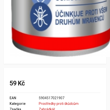
59 Kč
EAN
5904517021907
Kategorie
Prostředky proti škůdcům
Značka
Zahrádkář