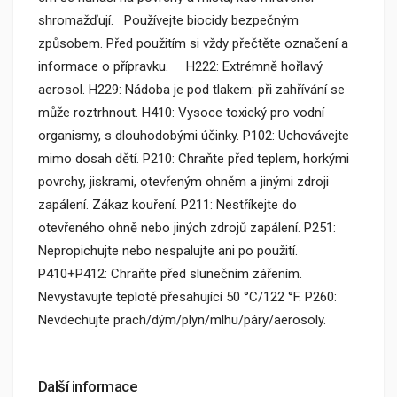
shromažďují. Používejte biocidy bezpečným
způsobem. Před použitím si vždy přečtěte označení a
informace o přípravku. H222: Extrémně hořlavý
aerosol. H229: Nádoba je pod tlakem: při zahřívání se
může roztrhnout. H410: Vysoce toxický pro vodní
organismy, s dlouhodobými účinky. P102: Uchovávejte
mimo dosah dětí. P210: Chraňte před teplem, horkými
povrchy, jiskrami, otevřeným ohněm a jinými zdroji
zapálení. Zákaz kouření. P211: Nestříkejte do
otevřeného ohně nebo jiných zdrojů zapálení. P251:
Nepropichujte nebo nespalujte ani po použití.
P410+P412: Chraňte před slunečním zářením.
Nevystavujte teplotě přesahující 50 °C/122 °F. P260:
Nevdechujte prach/dým/plyn/mlhu/páry/aerosoly.
Další informace