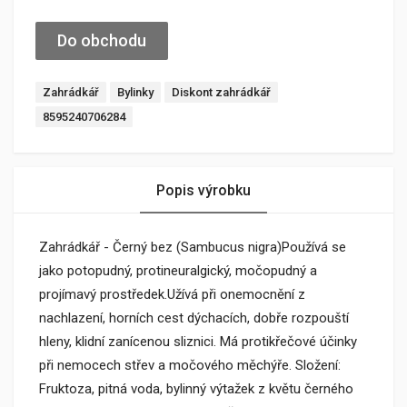
Do obchodu
Zahrádkář
Bylinky
Diskont zahrádkář
8595240706284
Popis výrobku
Zahrádkář - Černý bez (Sambucus nigra)Používá se
jako potopudný, protineuralgický, močopudný a
projímavý prostředek.Užívá při onemocnění z
nachlazení, horních cest dýchacích, dobře rozpouští
hleny, klidní zanícenou sliznici. Má protikřečové účinky
při nemocech střev a močového měchýře. Složení:
Fruktoza, pitná voda, bylinný výtažek z květu černého