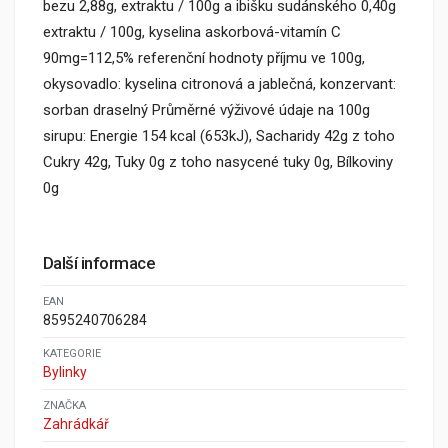
bezu 2,88g, extraktu / 100g a ibišku sudánského 0,40g
extraktu / 100g, kyselina askorbová-vitamín C
90mg=112,5% referenční hodnoty příjmu ve 100g,
okysovadlo: kyselina citronová a jablečná, konzervant:
sorban draselný Průměrné výživové údaje na 100g
sirupu: Energie 154 kcal (653kJ), Sacharidy 42g z toho
Cukry 42g, Tuky 0g z toho nasycené tuky 0g, Bílkoviny
0g
Další informace
EAN
8595240706284
KATEGORIE
Bylinky
ZNAČKA
Zahrádkář