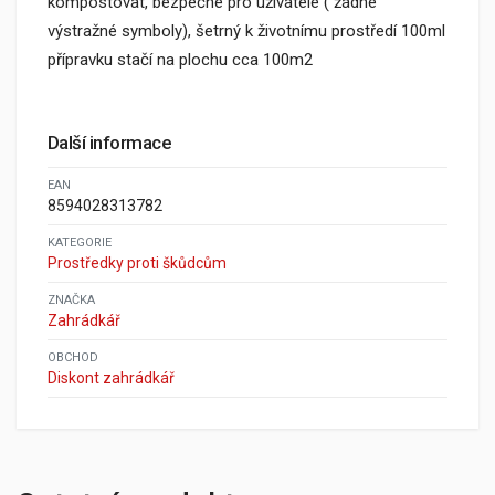
kompostovat, bezpečné pro uživatele ( žádné
výstražné symboly), šetrný k životnímu prostředí 100ml
přípravku stačí na plochu cca 100m2
Další informace
EAN
8594028313782
KATEGORIE
Prostředky proti škůdcům
ZNAČKA
Zahrádkář
OBCHOD
Diskont zahrádkář