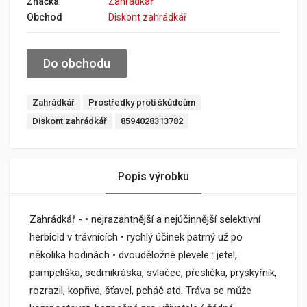
Značka
Zahrádkář
Obchod
Diskont zahrádkář
Do obchodu
Zahrádkář
Prostředky proti škůdcům
Diskont zahrádkář
8594028313782
Popis výrobku
Zahrádkář - • nejrazantnější a nejúčinnější selektivní
herbicid v trávnících • rychlý účinek patrný už po
několika hodinách • dvouděložné plevele : jetel,
pampeliška, sedmikráska, svlačec, přeslička, pryskyřník,
rozrazil, kopřiva, šťavel, pcháč atd. Tráva se může