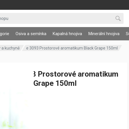
gorie
Osiva a semínka
Kapalná hnojiva
Minerální hnojiva
S
y a kuchyně
e 3093 Prostorové aromatikum Black Grape 150ml
e 3093 Prostorové aromatikum
Black Grape 150ml