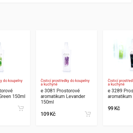
ky do koupelny
Čisticí prostředky do koupelny
Čisticí prostře
a kuchyně
a kuchyně
torové
e 3081 Prostorové
e 3289 Pro
Green 150ml
aromatikum Levander
aromatikum 
150ml
99 Kč
109 Kč