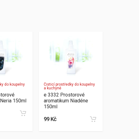
dky do koupelny
Čisticí prostředky do koupelny
a kuchyně
storové
e 3332 Prostorové
Neria 150ml
aromatikum Niadéne
150ml
99 Kč