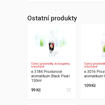
Ostatní produkty
Čisticí prostředky do koupelny
Čisticí prostřed
a kuchyně
a kuchyně
e 3184 Prostorové
e 3016 Pros
aromatikum Black Pearl
aromatikum 
150ml
109 Kč
99 Kč