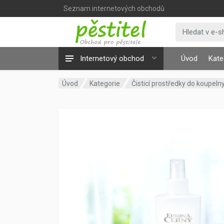
Seznam internetových obchodů
Internetový obchod
Úvod
Kate
Úvod
Kategorie
Čisticí prostředky do koupeln