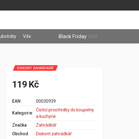
Black Friday
ubstráty
Vše
2026
DISKONT ZAHRÁDKÁŘ
119 Kč
EAN
00030939
Čisticí prostředky do koupelny
Kategorie
a kuchyně
Značka
Zahrádkář
Obchod
Diskont zahrádkář