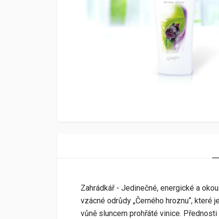
Zahrádkář - Jedinečné, energické a okouz
vzácné odrůdy „Černého hroznu“, které j
vůně sluncem prohřáté vinice. Přednosti 