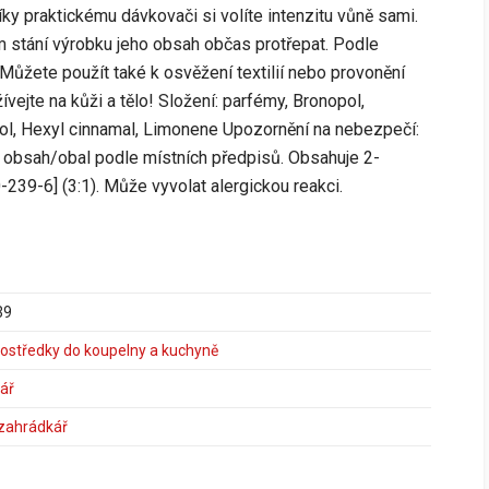
íky praktickému dávkovači si volíte intenzitu vůně sami.
 stání výrobku jeho obsah občas protřepat. Podle
 Můžete použít také k osvěžení textilií nebo provonění
ívejte na kůži a tělo! Složení: parfémy, Bronopol,
llol, Hexyl cinnamal, Limonene Upozornění na nebezpečí:
 obsah/obal podle místních předpisů. Obsahuje 2-
-239-6] (3:1). Může vyvolat alergickou reakci.
39
prostředky do koupelny a kuchyně
ář
 zahrádkář