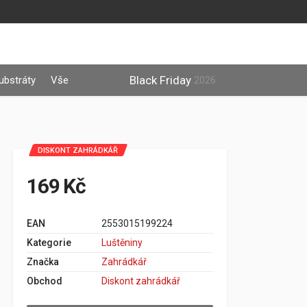
Black Friday
ubstráty
Vše
2026
DISKONT ZAHRÁDKÁŘ
169 Kč
EAN
2553015199224
Kategorie
Luštěniny
Značka
Zahrádkář
Obchod
Diskont zahrádkář