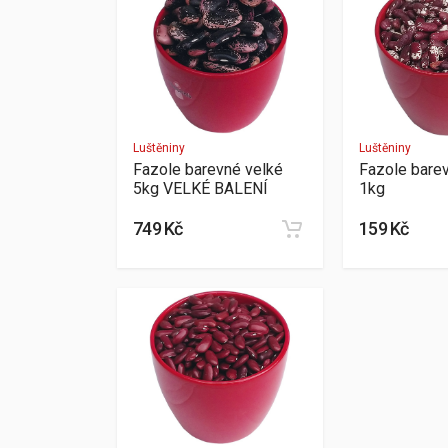
Luštěniny
Luštěniny
Fazole barevné velké
Fazole bare
5kg VELKÉ BALENÍ
1kg
749 Kč
159 Kč