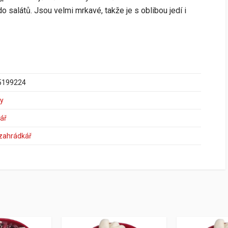
o salátů. Jsou velmi mrkavé, takže je s oblibou jedí i
5199224
ny
ář
 zahrádkář