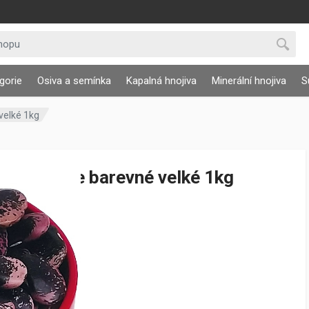
gorie
Osiva a semínka
Kapalná hnojiva
Minerální hnojiva
S
velké 1kg
Fazole barevné velké 1kg