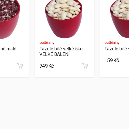
Luštěniny
Luštěniny
vné malé
Fazole bílé velké 5kg
Fazole bílé
VELKÉ BALENÍ
159 Kč
749 Kč