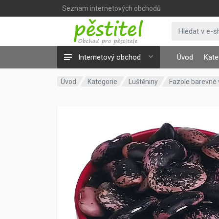
Seznam internetových obchodů
Internetový obchod
Úvod
Kate
Úvod
Kategorie
Luštěniny
Fazole barevné 