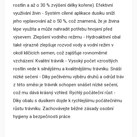
rostlin a až o 30 % zvýšení délky kořene). Efektivní
využívání živin - Systém cílené aplikace dusíku sníží
jeho vyplavování až o 50 %, což znamená, že je živina
lépe využita a může nahradit potřebu hnojení před
výsevem. Zlepšení vodního režimu - Hydroaktivní obal
také výrazně zlepšuje rozvod vody a vodní režim v
okolí klíčících semen, což zajišťuje rovnoměrné
vzcházení. Kvalitní trávník - Vysoký počet vzrostlých
rostlin vede k silnějšímu a kvalitnějšímu trávníku. Snáší
nízké sečení - Díky pečlivému výběru druhů a odrůd tráv
z této směsi je trávník schopen snášet nízké sečení,
což mu dává krásný vzhled. Rychlý počáteční růst -
Díky obalu s dusíkem dojde k rychlejšímu počátečnímu
růstu trávníku. Zachovávejte běžné zásady osobní
hygieny a bezpečnosti práce.