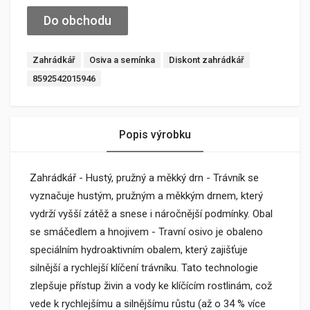
Do obchodu
Zahrádkář
Osiva a semínka
Diskont zahrádkář
8592542015946
Popis výrobku
Zahrádkář - Hustý, pružný a měkký drn - Trávník se
vyznačuje hustým, pružným a měkkým drnem, který
vydrží vyšší zátěž a snese i náročnější podmínky. Obal
se smáčedlem a hnojivem - Travní osivo je obaleno
speciálním hydroaktivním obalem, který zajišťuje
silnější a rychlejší klíčení trávníku. Tato technologie
zlepšuje přístup živin a vody ke klíčícím rostlinám, což
vede k rychlejšímu a silnějšímu růstu (až o 34 % více