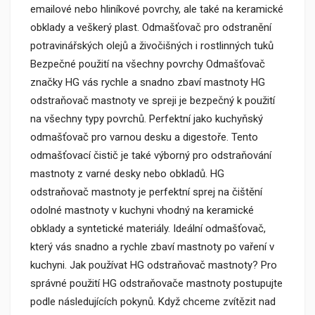
emailové nebo hliníkové povrchy, ale také na keramické
obklady a veškerý plast. Odmašťovač pro odstranění
potravinářských olejů a živočišných i rostlinných tuků
Bezpečné použití na všechny povrchy Odmašťovač
značky HG vás rychle a snadno zbaví mastnoty HG
odstraňovač mastnoty ve spreji je bezpečný k použití
na všechny typy povrchů. Perfektní jako kuchyňský
odmašťovač pro varnou desku a digestoře. Tento
odmašťovací čistič je také výborný pro odstraňování
mastnoty z varné desky nebo obkladů. HG
odstraňovač mastnoty je perfektní sprej na čištění
odolné mastnoty v kuchyni vhodný na keramické
obklady a syntetické materiály. Ideální odmašťovač,
který vás snadno a rychle zbaví mastnoty po vaření v
kuchyni. Jak používat HG odstraňovač mastnoty? Pro
správné použití HG odstraňovače mastnoty postupujte
podle následujících pokynů. Když chceme zvítězit nad