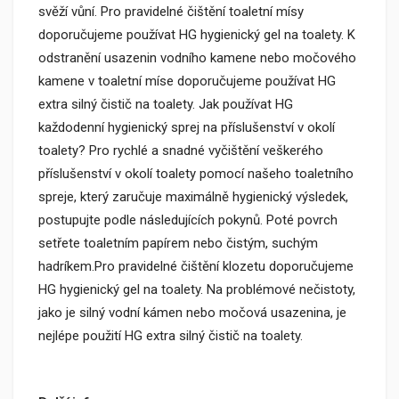
svěží vůní. Pro pravidelné čištění toaletní mísy
doporučujeme používat HG hygienický gel na toalety. K
odstranění usazenin vodního kamene nebo močového
kamene v toaletní míse doporučujeme používat HG
extra silný čistič na toalety. Jak používat HG
každodenní hygienický sprej na příslušenství v okolí
toalety? Pro rychlé a snadné vyčištění veškerého
příslušenství v okolí toalety pomocí našeho toaletního
spreje, který zaručuje maximálně hygienický výsledek,
postupujte podle následujících pokynů. Poté povrch
setřete toaletním papírem nebo čistým, suchým
hadríkem.Pro pravidelné čištění klozetu doporučujeme
HG hygienický gel na toalety. Na problémové nečistoty,
jako je silný vodní kámen nebo močová usazenina, je
nejlépe použití HG extra silný čistič na toalety.