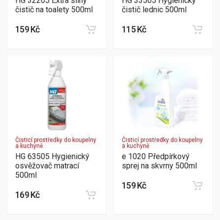
HG 32205 Extra silný
HG 33505 Hygienický
čistič na toalety 500ml
čistič lednic 500ml
159 Kč
115 Kč
Čisticí prostředky do koupelny
Čisticí prostředky do koupelny
a kuchyně
a kuchyně
HG 63505 Hygienický
e 1020 Předpírkový
osvěžovač matrací
sprej na skvrny 500ml
500ml
159 Kč
169 Kč