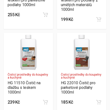
leskem pro parketové
leskem pro podlahy z
podlahy 1000ml
umělých materiálů
1000ml
255 Kč
199 Kč
Čisticí prostředky do koupelny
Čisticí prostředky do koupelny
a kuchyně
a kuchyně
HG 11510 Čistič na
HG 22010 Čistič pro
dlažbu s leskem
parketové podlahy
1000ml
1000ml
239 Kč
185 Kč