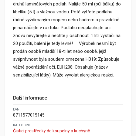
druhů laminátových podlah. Nalijte 50 ml (půl šálku) do
kbelíku (5 l) s vlažnou vodou. Poté vytřete podlahu
řádně vyždímaným mopem nebo hadrem a pravidelně
je namáčejte v roztoku. Podlahu neoplachujte ani
znovu nevytírejte a nechte ji oschnout. 1 litr vystačí na
20 použití, balení je tedy levné! Výrobek nesmí být
prodán osobě mladší 18-ti let nebo osobě, jejíž
svéprávnost byla soudem omezena H319: Způsobuje
vážné podráždění očí. EUH208: Obsahuje (název
senzibilizující látky). Může vyvolat alergickou reakci.
Další informace
EAN
8711577015145
KATEGORIE
Čisticí prostředky do koupelny a kuchyně