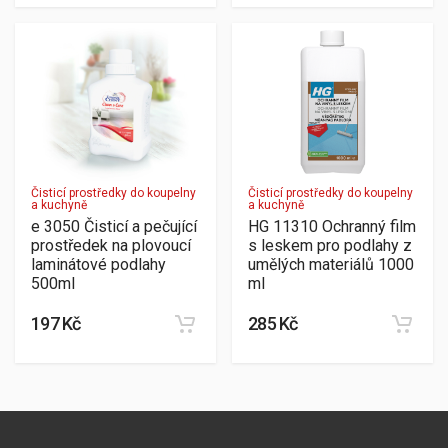
Čisticí prostředky do koupelny
Čisticí prostředky do koupelny
a kuchyně
a kuchyně
e 3050 Čisticí a pečující
HG 11310 Ochranný film
prostředek na plovoucí
s leskem pro podlahy z
laminátové podlahy
umělých materiálů 1000
500ml
ml
197 Kč
285 Kč