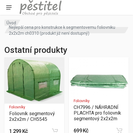
Úvod
Nejlepší cena pro konstrukce k segmentovemu foliovniku
2x2x2m ch0310 (produkt již není dostupný)
Ostatní produkty
Foliovníky
CH7996 / NÁHRADNÍ
Foliovníky
PLACHTA pro foliovník
Foliovník segmentový
segmentový 2x2x2m
2x2x2m / CH5545
699 Kč
1 299 Kč