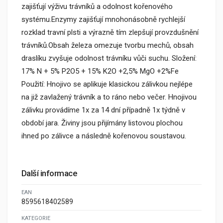
zajišťují výživu trávníků a odolnost kořenového
systému.Enzymy zajišťují mnohonásobně rychlejší
rozklad travní plsti a výrazně tím zlepšují provzdušnění
trávníků.Obsah železa omezuje tvorbu mechů, obsah
draslíku zvyšuje odolnost trávníku vůči suchu. Složení:
17% N + 5% P2O5 + 15% K2O +2,5% MgO +2%Fe
Použití: Hnojivo se aplikuje klasickou zálivkou nejlépe
na již zavlažený trávník a to ráno nebo večer. Hnojivou
zálivku provádíme 1x za 14 dní případně 1x týdně v
období jara. Živiny jsou přijímány listovou plochou
ihned po zálivce a následně kořenovou soustavou.
Další informace
EAN
8595618402589
KATEGORIE