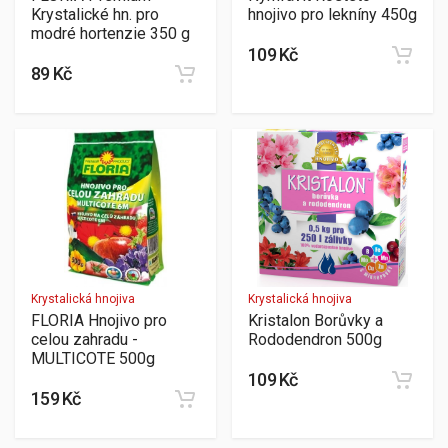
Krystalické hn. pro
hnojivo pro lekníny 450g
modré hortenzie 350 g
109 Kč
89 Kč
Krystalická hnojiva
Krystalická hnojiva
FLORIA Hnojivo pro
Kristalon Borůvky a
celou zahradu -
Rododendron 500g
MULTICOTE 500g
109 Kč
159 Kč