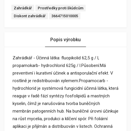
Zahrádkář
Prostředky proti škůdcům
Diskont zahrádkář
3664715010005
Popis výrobku
Zahrádkář - Účinná látka: fluopikolid 62,5 g / l,
propamokarb- hydrochlorid 625g / l.Působení:Má
preventivní i kurativní účinek a antisporulační efekt. V
rostlině je redistribuován xylemem.Propamocarb -
hydrochlorid je systémová fungicidní účinná látka, která
reaguje v řadě fází syntézy fosfolipidů a mastných
kyselin, čímž je narušována tvorba buněčných
membrán patogenních hub. Na buněčné úrovni účinkuje
na růst mycelia, produkci a klíčení spór. Při foliární
aplikaci je přijímán a distribuován v listech. Ochranná