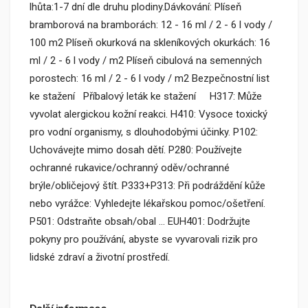
lhůta:1-7 dní dle druhu plodiny.Dávkování: Plíseň
bramborová na bramborách: 12 - 16 ml / 2 - 6 l vody /
100 m2 Plíseň okurková na skleníkových okurkách: 16
ml / 2 - 6 l vody / m2 Plíseň cibulová na semenných
porostech: 16 ml / 2 - 6 l vody / m2 Bezpečnostní list
ke stažení Příbalový leták ke stažení H317: Může
vyvolat alergickou kožní reakci. H410: Vysoce toxický
pro vodní organismy, s dlouhodobými účinky. P102:
Uchovávejte mimo dosah dětí. P280: Používejte
ochranné rukavice/ochranný oděv/ochranné
brýle/obličejový štít. P333+P313: Při podráždění kůže
nebo vyrážce: Vyhledejte lékařskou pomoc/ošetření.
P501: Odstraňte obsah/obal … EUH401: Dodržujte
pokyny pro používání, abyste se vyvarovali rizik pro
lidské zdraví a životní prostředí.