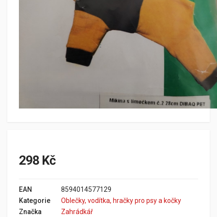
298 Kč
EAN
8594014577129
Kategorie
Oblečky, vodítka, hračky pro psy a kočky
Značka
Zahrádkář