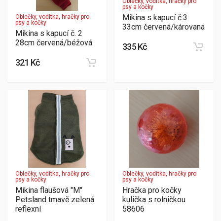
Oblečky, vodítka, hračky pro
psy a kočky
Mikina s kapucí č.3
Oblečky, vodítka, hračky pro
psy a kočky
33cm červená/károvaná
Mikina s kapucí č. 2
28cm červená/béžová
335 Kč
321 Kč
Oblečky, vodítka, hračky pro
Oblečky, vodítka, hračky pro
psy a kočky
psy a kočky
Mikina flaušová "M"
Hračka pro kočky
Petsland tmavě zelená
kulička s rolničkou
reflexní
58606