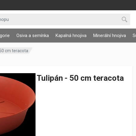
gorie
Osiva a semínka
Kapalná hnojiva
Minerální hnojiva
S
 50 cm teracota
Miska Tulipán - 50 cm teracota