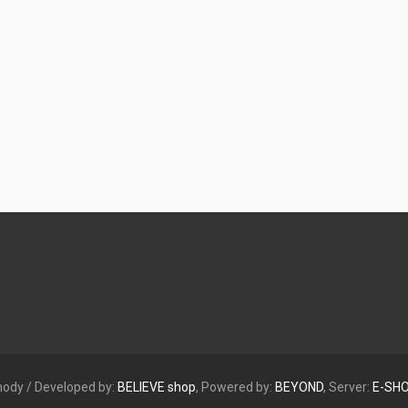
chody / Developed by:
BELIEVE
shop
, Powered by:
BEYOND
, Server:
E-SH