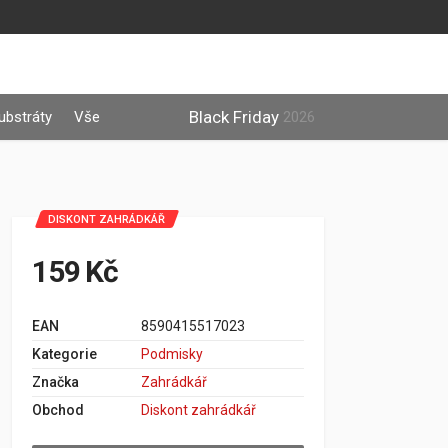
Black Friday
ubstráty
Vše
2026
DISKONT ZAHRÁDKÁŘ
159 Kč
EAN
8590415517023
Kategorie
Podmisky
Značka
Zahrádkář
Obchod
Diskont zahrádkář