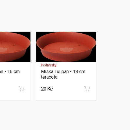
Podmisky
án - 16 cm
Miska Tulipán - 18 cm
teracota
20 Kč