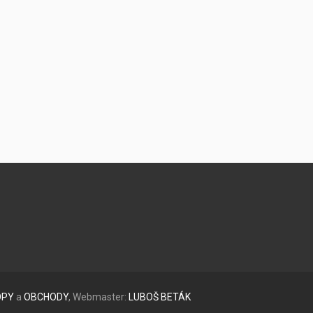
OPY
a
OBCHODY
, Webmaster:
LUBOŠ
BETÁK