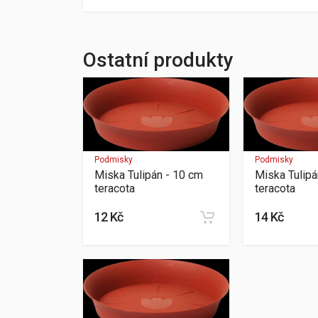
Ostatní produkty
Podmisky
Podmisky
Miska Tulipán - 10 cm
Miska Tulipá
teracota
teracota
12 Kč
14 Kč