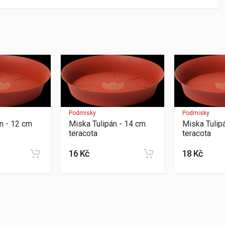
Podmisky
Podmisky
n - 12 cm
Miska Tulipán - 14 cm
Miska Tulip
teracota
teracota
16 Kč
18 Kč