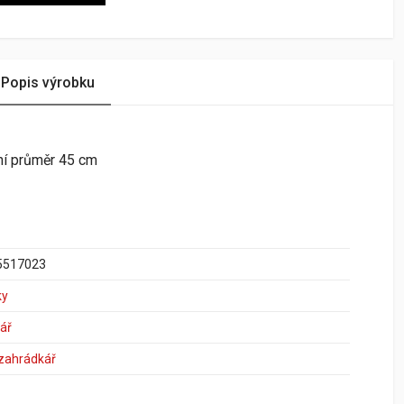
Popis výrobku
řní průměr 45 cm
5517023
ky
ář
 zahrádkář