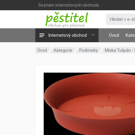
Seznam internetových obchodů
Internetový obchod
Úvod
Kate
Úvod
Kategorie
Podmisky
Miska Tulipán -