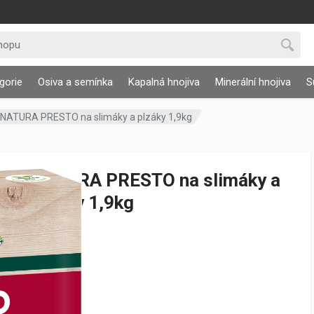
gorie
Osiva a semínka
Kapalná hnojiva
Minerální hnojiva
S
NATURA PRESTO na slimáky a plzáky 1,9kg
NATURA PRESTO na slimáky a
plzáky 1,9kg