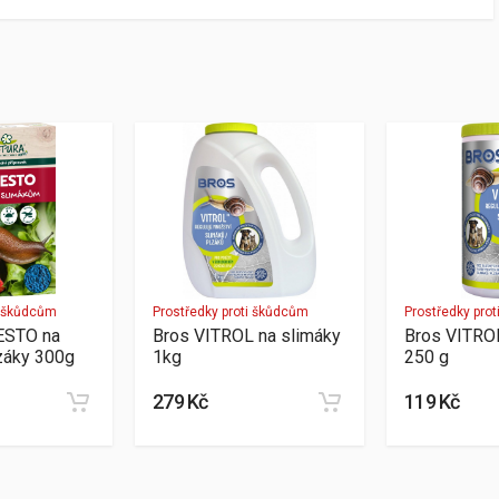
i škůdcům
Prostředky proti škůdcům
Prostředky pro
ESTO na
Bros VITROL na slimáky
Bros VITROL
lzáky 300g
1kg
250 g
279 Kč
119 Kč