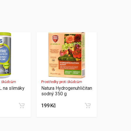
ti škůdcům
Prostředky proti škůdcům
 na slimáky
Natura Hydrogenuhličitan
sodný 350 g
199 Kč