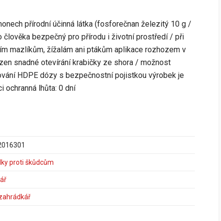
honech přírodní účinná látka (fosforečnan železitý 10 g /
 člověka bezpečný pro přírodu i životní prostředí / při
ím mazlíkům, žížalám ani ptákům aplikace rozhozem v
zen snadné otevírání krabičky ze shora / možnost
vání HDPE dózy s bezpečnostní pojistkou výrobek je
i ochranná lhůta: 0 dní
2016301
dky proti škůdcům
ář
 zahrádkář