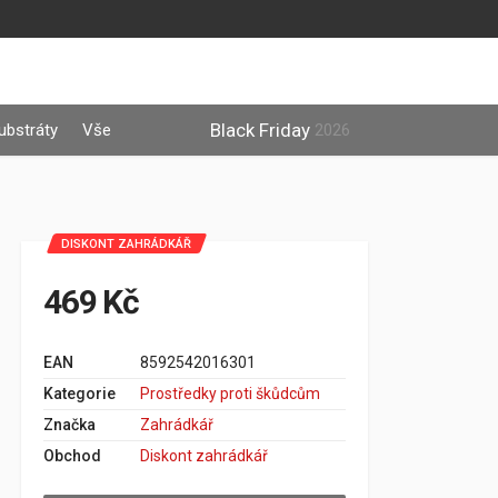
Black Friday
ubstráty
Vše
2026
DISKONT ZAHRÁDKÁŘ
469 Kč
EAN
8592542016301
Kategorie
Prostředky proti škůdcům
Značka
Zahrádkář
Obchod
Diskont zahrádkář