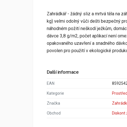
Zahrádkář - žádný sliz a mrtvá těla na zá
kg) velmi odolný vůči dešti bezpečný pro
náhodném požití neškodí ježkům, domác
dávce 3,8 g/m2, počet aplikací není ome
opakovaného uzavření a snadného dávko
povolen pro použití v ekologické produkc
Další informace
EAN
859254
Kategorie
Prostře
Značka
Zahrádk
Obchod
Diskont