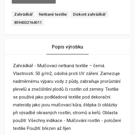
Zahrádkář
Netkané textilie
Diskont zahrádkář
8594032164011
Popis výrobku
Zahrádkář - Mulčovací netkaná textilie – černá.
Vlastnosti: 50 g/m2, odolná proti UV záření. Zamezuje
nadměrnému výparu vody z půdy, zabraňuje prorůstání
plevelů a znečištění plodů či rostlin od zeminy. Textilie
se používá jako podkladová textilie pod dekorační
materiály jako jsou mulčovací kůra, štěpka či oblázky
při výsadbě okrasných rostlin, stromů a keřů. Oblasta
použití: Všechny indikace - Mulčování rostlin - položení
textilie Použití: březen až říjen