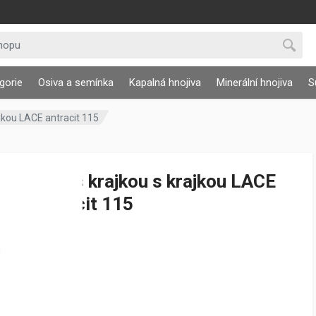
gorie
Osiva a semínka
Kapalná hnojiva
Minerální hnojiva
S
ajkou LACE antracit 115
Obal s krajkou s krajkou LACE
antracit 115