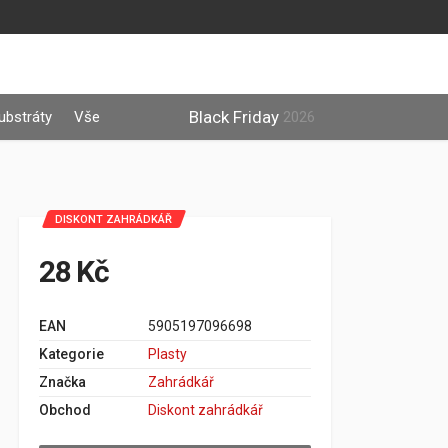
Black Friday
ubstráty
Vše
2026
DISKONT ZAHRÁDKÁŘ
28 Kč
EAN
5905197096698
Kategorie
Plasty
Značka
Zahrádkář
Obchod
Diskont zahrádkář