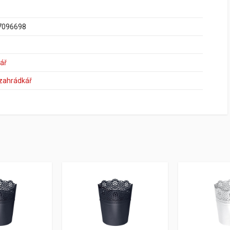
7096698
ář
 zahrádkář