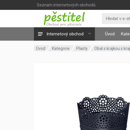
Seznam internetových obchodů
Internetový obchod
Úvod
Kate
Úvod
Kategorie
Plasty
Obal s krajkou s kr