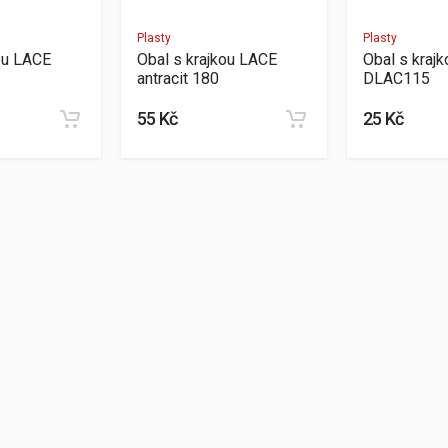
Plasty
Plasty
ou LACE
Obal s krajkou LACE
Obal s krajk
antracit 180
DLAC115
55 Kč
25 Kč