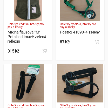
Oblečky, vodítka, hračky pro
Oblečky, vodítka, hračky pro
psy a kočky
psy a kočky
Mikina flaušová "M"
Postroj 41890-4 zelený
Petsland tmavě zelená
reflexní
87 Kč
315 Kč
Oblečky, vodítka, hračky pro
Oblečky, vodítka, hračky pro