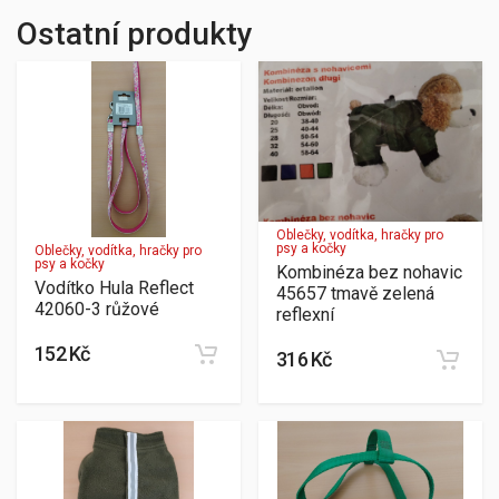
Ostatní produkty
Oblečky, vodítka, hračky pro
psy a kočky
Oblečky, vodítka, hračky pro
psy a kočky
Kombinéza bez nohavic
Vodítko Hula Reflect
45657 tmavě zelená
42060-3 růžové
reflexní
152 Kč
316 Kč