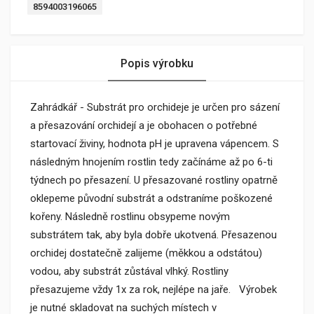
8594003196065
Popis výrobku
Zahrádkář - Substrát pro orchideje je určen pro sázení
a přesazování orchidejí a je obohacen o potřebné
startovací živiny, hodnota pH je upravena vápencem. S
následným hnojením rostlin tedy začínáme až po 6-ti
týdnech po přesazení. U přesazované rostliny opatrně
oklepeme původní substrát a odstraníme poškozené
kořeny. Následně rostlinu obsypeme novým
substrátem tak, aby byla dobře ukotvená. Přesazenou
orchidej dostatečně zalijeme (měkkou a odstátou)
vodou, aby substrát zůstával vlhký. Rostliny
přesazujeme vždy 1x za rok, nejlépe na jaře. Výrobek
je nutné skladovat na suchých místech v