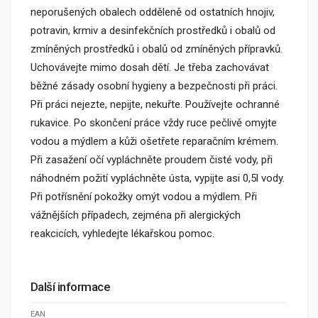
neporušených obalech odděleně od ostatních hnojiv,
potravin, krmiv a desinfekčních prostředků i obalů od
zmíněných prostředků i obalů od zmíněných přípravků.
Uchovávejte mimo dosah dětí. Je třeba zachovávat
běžné zásady osobní hygieny a bezpečnosti při práci.
Při práci nejezte, nepijte, nekuřte. Používejte ochranné
rukavice. Po skončení práce vždy ruce pečlivě omyjte
vodou a mýdlem a kůži ošetřete reparačním krémem.
Při zasažení očí vypláchněte proudem čisté vody, při
náhodném požití vypláchněte ústa, vypijte asi 0,5l vody.
Při potřísnění pokožky omýt vodou a mýdlem. Při
vážnějších případech, zejména při alergických
reakcicích, vyhledejte lékařskou pomoc.
Další informace
EAN