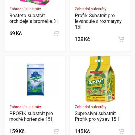
Zahradní substráty
Zahradní substráty
Rosteto substrát
Profík Substrát pro
orchideje a bromélie 3 l
levandule a rozmarýny
15l
69 Kč
129 Kč
Zahradní substráty
Zahradní substráty
PROFÍK substrát pro
Supresivní substrát
modré hortenzie 15l
Profík pro výsev 15 l
159 Kč
145 Kč