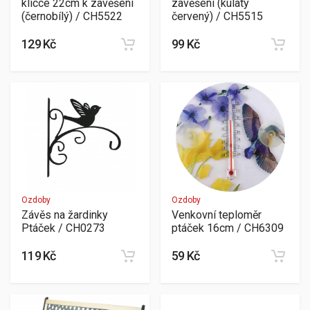
klícce 22cm k zavěšení
zavěšení (kulatý
(černobílý) / CH5522
červený) / CH5515
129 Kč
99 Kč
Ozdoby
Ozdoby
Závěs na žardinky
Venkovní teploměr
Ptáček / CH0273
ptáček 16cm / CH6309
119 Kč
59 Kč