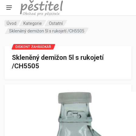
Úvod
Kategorie
Ostatní
Skleněný demižon 5l s rukojetí /CH5505
DISKONT ZAHRÁDKÁŘ
Skleněný demižon 5l s rukojetí
/CH5505