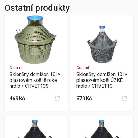
Ostatní produkty
Ostatní
Ostatní
Skleněný demižon 10l v
Skleněný demižon 10l v
plastovém koši široké
plastovém koši ÚZKÉ
hrdlo / CHVET10S
hrdlo / CHVET10
469 Kč
379 Kč