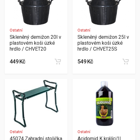
Ostatní
Ostatní
Skleněný demižon 20l v
Skleněný demižon 25l v
plastovém koši úzké
plastovém koši úzké
hrdlo / CHVET20
hrdlo / CHVET25S
449 Kč
549 Kč
Ostatní
Ostatní
45074 Zahradní stolička
Acidomid K králíci1l