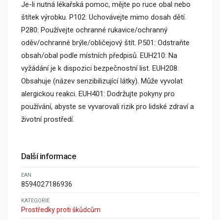
Je-li nutná lékařská pomoc, mějte po ruce obal nebo
štítek výrobku. P102: Uchovávejte mimo dosah dětí.
P280: Používejte ochranné rukavice/ochranný
oděv/ochranné brýle/obličejový štít. P501: Odstraňte
obsah/obal podle místních předpisů. EUH210: Na
vyžádání je k dispozici bezpečnostní list. EUH208:
Obsahuje (název senzibilizující látky). Může vyvolat
alergickou reakci. EUH401: Dodržujte pokyny pro
používání, abyste se vyvarovali rizik pro lidské zdraví a
životní prostředí.
Další informace
EAN
8594027186936
KATEGORIE
Prostředky proti škůdcům