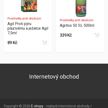
Prostředky proti škůdcům
Prostředky proti škůdcům
Agil Proti pýru
Agritox 50 SL 500ml
plazivému a ježatce Agil
7,5ml
339 Kč
89 Kč
Internetový obchod
Copyright © 2026
E-shopy
- nejlepší internetové obchody /