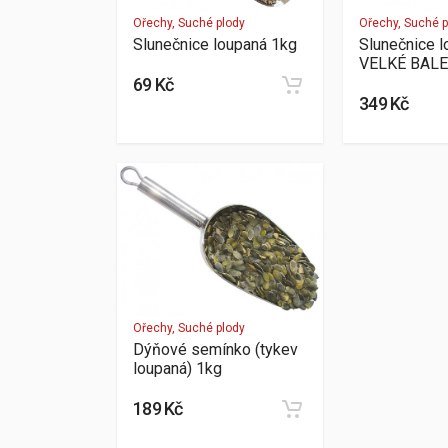
Ořechy, Suché plody
Ořechy, Suché p
Slunečnice loupaná 1kg
Slunečnice 
VELKÉ BALE
69 Kč
349 Kč
Ořechy, Suché plody
Dýňové semínko (tykev
loupaná) 1kg
189 Kč