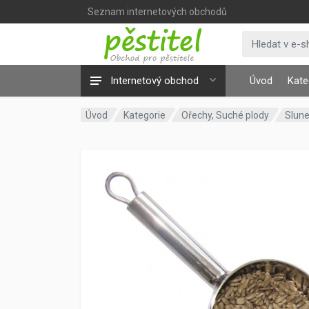
Seznam internetových obchodů
Internetový obchod
Úvod
Kate
Úvod
Kategorie
Ořechy, Suché plody
Slune