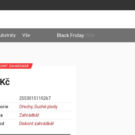
Black Friday
ubstráty
Vše
2026
KONT ZAHRÁDKÁŘ
 Kč
2553015110267
orie
Ořechy, Suché plody
ka
Zahrádkář
od
Diskont zahrádkář