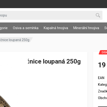
gorie
Osiva a semínka
Kapalná hnojiva
Minerální hnojiva
S
čnice loupaná 250g
DIS
Slunečnice loupaná 250g
19
EAN
Kateg
Znač
Obch