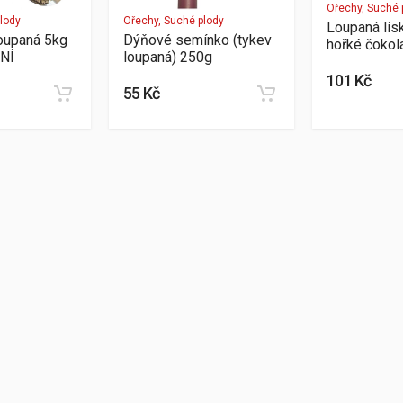
Ořechy, Suché 
lody
Ořechy, Suché plody
Loupaná lís
loupaná 5kg
Dýňové semínko (tykev
hořké čokol
NÍ
loupaná) 250g
101 Kč
55 Kč