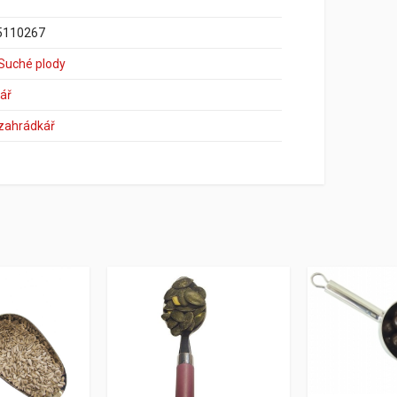
5110267
 Suché plody
ář
 zahrádkář