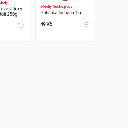
plody
Ořechy, Suché plody
kové jádra v
Pohanka loupaná 1kg
ádě 250g
49 Kč