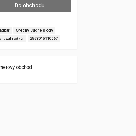
Do obchodu
ádkář
Ořechy, Suché plody
ont zahrádkář
2553015110267
rnetový obchod