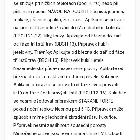
se snižuje při nižších teplotách (pod 10 °C) nebo při
přílišném suchu. NÁVOD NA POUŽITÍ Pšenice, ječmen,
tritikale, pšenice špalda, žito, oves: Aplikace se provádí
na jaře od fáze odnožování do fáze druhého kolénka
(BBCH 21-32) Jílky, louky: Aplikujte od března do září
od fáze tří listů trav (BBCH 13). Přípravek hubí i
jeteloviny. Trávníky: Aplikujte od března do září od fáze
tří listů trav (BBCH 13). Přípravek hubí i jetele.
Nezemědělská půda- nezpevněné plochy: Aplikujte od
března do září na aktivně rostoucí plevele. Kukuřice:
Aplikace přípravku se provádí od fáze dvou pravých
listů do fáze šesti pravých listů (BBCH 12-16). Kukuřice
se nesmí ošetřovat přípravkem STARANE FORTE
pokud noční teploty klesnou pod 6 °C. Přípravek může
způsobit mírné přechodné zbrzdění růstu kukuřice.
Přípravek nesmí zasáhnout sousední porosty!
Mimořádně citlivé jsou réva vinná a chmel. V blízkosti