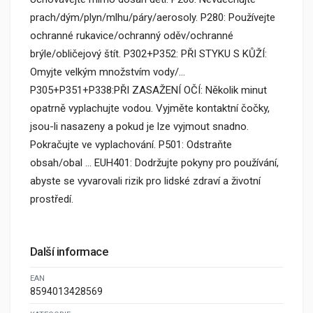
prach/dým/plyn/mlhu/páry/aerosoly. P280: Používejte
ochranné rukavice/ochranný oděv/ochranné
brýle/obličejový štít. P302+P352: PŘI STYKU S KŮŽÍ:
Omyjte velkým množstvím vody/...
P305+P351+P338:PŘI ZASAŽENÍ OČÍ: Několik minut
opatrně vyplachujte vodou. Vyjměte kontaktní čočky,
jsou-li nasazeny a pokud je lze vyjmout snadno.
Pokračujte ve vyplachování. P501: Odstraňte
obsah/obal … EUH401: Dodržujte pokyny pro používání,
abyste se vyvarovali rizik pro lidské zdraví a životní
prostředí.
Další informace
EAN
8594013428569