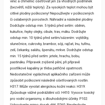
vinic a chmelnic ošetřovat jen za vhodných podmínek
(bezvětří, nižší teploty). Za vysokých teplot mohou být
citlivé plodiny poškozeny! Nepoužívejte v poškozených
či oslabených porostech. Náhradní a následné plodiny
Dodržujte odstup min. 5 týdnů před setím: obilnin,
kukuřice, řepky olejky, cibule, trav, máku. Dodržujte
odstup min. 10 týdnů před setím/sázením: vojtěšky,
slunečnice, cukrovky, brambor, sóji, rajčat, lnu, tuřínu,
zelí, čekanky, salátu, špenátu, mrkve. Dodržujte odstup
min. 15 týdnů před setím: jetele, hrachu, bobu,
pastináku. Přípravek zvýšeně pění, při přípravě
postřikové kapaliny je třeba patřičné opatrnosti.
Nedostatečné vypláchnutí aplikačního zařízení může
způsobit poškození následně ošetřovaných rostlin.
H317: Může vyvolat alergickou kožní reakci. H319:
Způsobuje vážné podráždění očí. H410: Vysoce toxický
pro vodní organismy, s dlouhodobými účinky. P102:
Uchovávejte mimo dosah dětí. P260: Nevdechujte