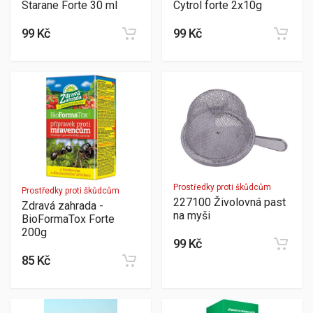
Starane Forte 30 ml
Cytrol forte 2x10g
99 Kč
99 Kč
Prostředky proti škůdcům
Prostředky proti škůdcům
227100 Živolovná past
Zdravá zahrada -
na myši
BioFormaTox Forte
200g
99 Kč
85 Kč