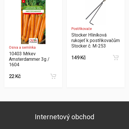
Postřikovače
Stocker Hliníková
rukojeť k postřikovačům
Stocker č. M-253
Osiva a semínka
10403 Mrkev
149 Kč
Amsterdammer 3g /
1604
22 Kč
Internetový obchod