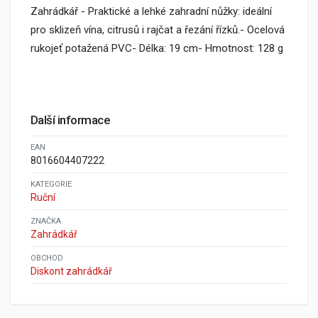
Zahrádkář - Praktické a lehké zahradní nůžky: ideální
pro sklizeň vína, citrusů i rajčat a řezání řízků.- Ocelová
rukojeť potažená PVC- Délka: 19 cm- Hmotnost: 128 g
Další informace
EAN
8016604407222
KATEGORIE
Ruční
ZNAČKA
Zahrádkář
OBCHOD
Diskont zahrádkář