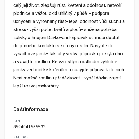
celý její život, zlepšují růst, kvetení a odolnost, netvoří
plodnice a vážou oxid uhličitý v půdě. - podpora
uchycení a vyrovnaný růst- lepší odolnost vůči suchu a
stresu- vyšší počet květů a plodů- snížená potřeba
zálivky a hnojení Dávkování:Přípravek se musí dostat
do přímého kontaktu s kořeny rostlin. Nasypte do
výsadbové jamky tak, aby vrstva přípravku pokryla dno,
a vysaďte rostlinu. Ke vzrostlým rostlinám vyhlubte
jamky vedoucí ke kořenům a nasypte přípravek do nich.
Není možné rostlinu předávkovat - vyšší dávka zajistí
lepší rozvoj mykorhizy.
Další informace
EAN
8594041565533
KATEGORIE