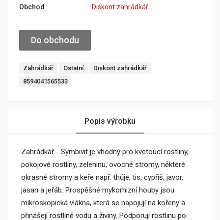
Obchod
Diskont zahrádkář
Do obchodu
Zahrádkář
Ostatní
Diskont zahrádkář
8594041565533
Popis výrobku
Zahrádkář - Symbivit je vhodný pro kvetoucí rostliny,
pokojové rostliny, zeleninu, ovocné stromy, některé
okrasné stromy a keře např. thůje, tis, cypřiš, javor,
jasan a jeřáb. Prospěšné mykorhizní houby jsou
mikroskopická vlákna, která se napojují na kořeny a
přinášejí rostlině vodu a živiny. Podporují rostlinu po